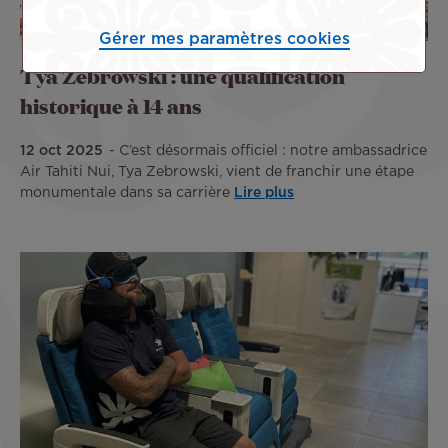
Gérer mes paramètres cookies
Tya Zebrowski : une qualification
historique à 14 ans
12 oct 2025
C’est désormais officiel : notre ambassadrice
Air Tahiti Nui, Tya Zebrowski, vient de franchir une étape
monumentale dans sa carrière
Lire plus