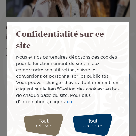
Offrez à vos enfants des vacances
Confidentialité sur ce
inoubliables les 27 & 28 octobre
site
13 oct 2025
Bénéficiez de notre offre exclusive grâce à
vos Miles
Lire plus
Nous et nos partenaires déposons des cookies
pour le fonctionnement du site, mieux
comprendre son utilisation, suivre les
conversions et personnaliser les publicités.
Vous pouvez changer d'avis à tout moment, en
cliquant sur le lien "Gestion des cookies" en bas
de chaque page du site. Pour plus
d'informations, cliquez
ici
.
Tout
Tout
refuser
accepter