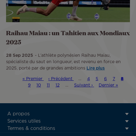
Raihau Maiau : un Tahitien aux Mondiaux
2025
28 Sep 2025
L’athlète polynésien Raihau Maiau,
spécialiste du saut en longueur, est revenu en force en
2025, porté par de grandes ambitions
Lire plus
Première
« Premier
Page
‹ Précédent
…
Page
4
Page
5
Page
6
Page
7
Page
8
Pag
Pagination
page
9
Page
10
Page
11
précédente
Page
12
…
Page
Suivant ›
Dernière
Dernier »
couran
suivante
page
ATN:
A propos
Footer
Services utiles
menu
Termes & conditions
block