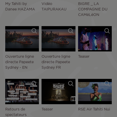
My Tahiti by
Vidéo
BIGRE _ LA
Danee HAZAMA
TAIPURAKAU
COMPAGNIE DU
CAMéLéON
Ouverture ligne
Ouverture ligne
Teaser
directe Papeete
directe Papeete
Sydney - EN
Sydney FR
Retours de
Teaser
RSE Air Tahiti Nui
spectateurs