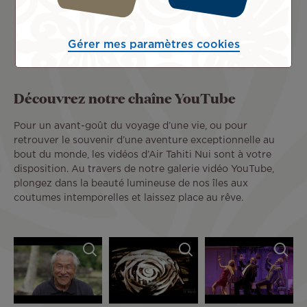
Gérer mes paramètres cookies
Pagination
1
2
Next
Page
Page
Page
Dernière
courante
suivante
page
Découvrez notre chaîne YouTube
Pour un avant-goût du voyage d’une vie, ou pour
retrouver le souvenir d’une aventure exceptionnelle au
bout du monde, les vidéos d’Air Tahiti Nui sont à votre
disposition. Au travers de notre galerie vidéo YouTube,
plongez dans la beauté lumineuse de nos îles aux
coutumes intemporelles et laissez place au rêve.