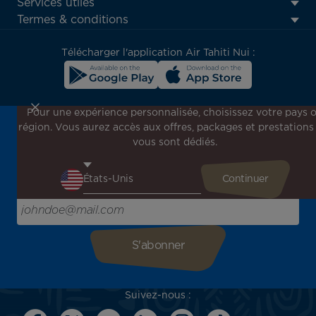
Footer
Services utiles
menu
Termes & conditions
block
Télécharger l'application Air Tahiti Nui :
Pour une expérience personnalisée, choisissez votre pays 
région. Vous aurez accès aux offres, packages et prestations
Inscrivez-vous à notre newsletter !
vous sont dédiés.
Recevez en avant-première toutes nos offres spéciales et
promotions, découvrez nos destinations et trouvez
l'inspiration pour votre prochain voyage !
Saisissez votre adresse e-mail ici
Suivez-nous :