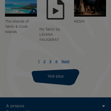
The Islands of
KESHI
Tahiti & Cook
My Tahiti by
Islands
LEIANA
FAUGERAT
Pagination
1
2
3
4
Next
Page
Page
Page
Page
Page
Dernière
courante
suivante
page
Voir plus
ATN:
A propos