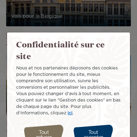
Vols pour la Belgique
Prêt à découvrir nos meilleures offres de
Confidentialité sur ce
vols et de séjours ?
site
Image
Image
PROMO
Nous et nos partenaires déposons des cookies
pour le fonctionnement du site, mieux
OFFRE
DE
comprendre son utilisation, suivre les
SÉJOUR
conversions et personnaliser les publicités.
Vous pouvez changer d'avis à tout moment, en
cliquant sur le lien "Gestion des cookies" en bas
de chaque page du site. Pour plus
d'informations, cliquez
ici
.
Le Japon revient avec un
Voyage à Deux à Las
code promo !
Vegas
Tout
Tout