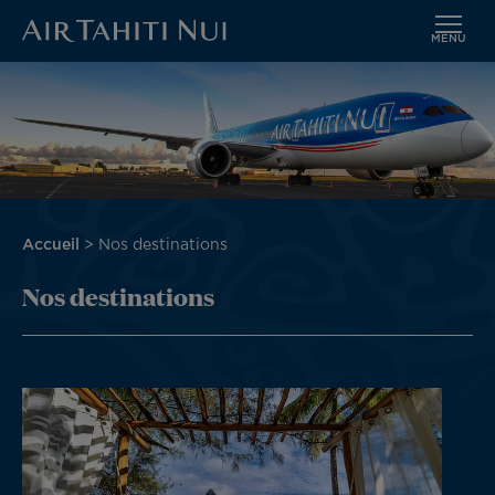
MENU
Aller
Image
au
contenu
principal
Fil
Accueil
Nos destinations
d'Ariane
Nos destinations