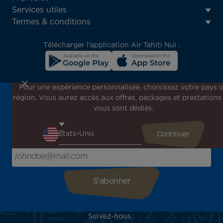
Footer
Services utiles
menu
Termes & conditions
block
Télécharger l'application Air Tahiti Nui :
Pour une expérience personnalisée, choisissez votre pays 
région. Vous aurez accès aux offres, packages et prestations
Inscrivez-vous à notre newsletter !
vous sont dédiés.
Recevez en avant-première toutes nos offres spéciales et
promotions, découvrez nos destinations et trouvez
l'inspiration pour votre prochain voyage !
Saisissez votre adresse e-mail ici
Suivez-nous :