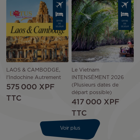
Image
Image
OFFRE
OFFRE
DE
DE
SÉJOUR
SÉJOUR
LAOS & CAMBODGE,
Le Vietnam
l'Indochine Autrement
INTENSÉMENT 2026
(Plusieurs dates de
575 000 XPF
départ possible)
TTC
417 000 XPF
TTC
Voir plus