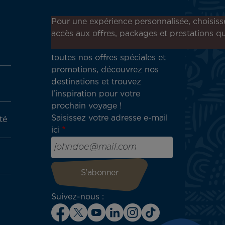
Inscrivez-vous à notre
Pour une expérience personnalisée, choisiss
newsletter !
accès aux offres, packages et prestations qu
Recevez en avant-première
toutes nos offres spéciales et
promotions, découvrez nos
destinations et trouvez
l'inspiration pour votre
prochain voyage !
Saisissez votre adresse e-mail
té
ici
Suivez-nous :