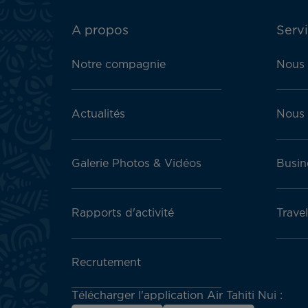
ATN:
A propos
Servi
Footer
menu
Notre compagnie
Nous 
block
Actualités
Nous 
Galerie Photos & Vidéos
Busin
Rapports d'activité
Trave
Recrutement
Télécharger l'application Air Tahiti Nui :