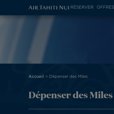
ATN:
RÉSERVER
OFFRES
Main
menu
Aller
block
au
contenu
principal
Fil
Accueil
Dépenser des Miles
d'Ariane
Dépenser des Miles