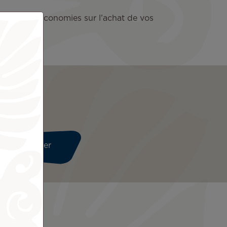
t faire des économies sur l’achat de vos
uction !
Continuer