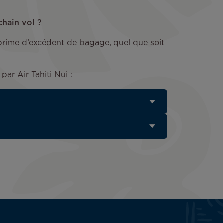
hain vol ?
prime d’excédent de bagage, quel que soit
par Air Tahiti Nui :