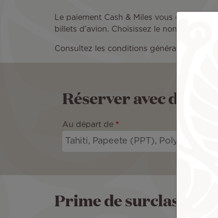
Le paiement Cash & Miles vous offre une gra
billets d’avion. Choisissez le nombre de M
Consultez les conditions générales du pro
Réserver avec des Mi
Au départ de
Prime de surclasseme