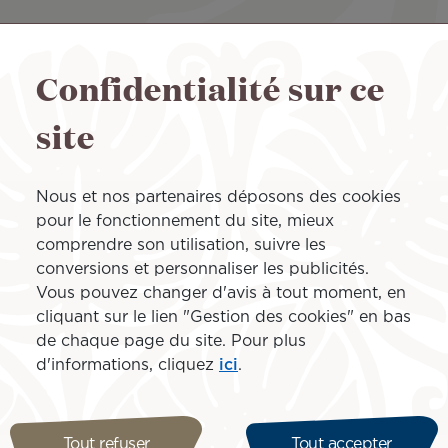
nde flexibilité dans l’utilisation de vos Miles et vous fai
iles que vous souhaitez dépenser pour profiter d’une réd
Confidentialité sur ce
gramme pour en savoir plus.
site
les
Nous et nos partenaires déposons des cookies
pour le fonctionnement du site, mieux
comprendre son utilisation, suivre les
Arrivée à
conversions et personnaliser les publicités.
Vous pouvez changer d'avis à tout moment, en
cliquant sur le lien "Gestion des cookies" en bas
de chaque page du site. Pour plus
d'informations, cliquez
ici
.
nt
Tout refuser
Tout accepter