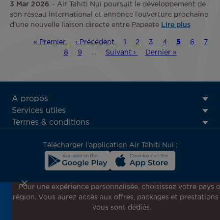
3 Mar 2026
Air Tahiti Nui poursuit le développement de
son réseau international et annonce l’ouverture prochaine
d’une nouvelle liaison directe entre Papeete
Lire plus
Première
« Premier
Page
‹ Précédent
Page
1
Page
2
Page
3
Page
4
Page
5
Page
6
Pag
7
Pagination
page
Page
8
précédente
Page
9
…
Page
Suivant ›
Dernière
Dernier »
courante
suivante
page
ATN:
A propos
Footer
Services utiles
menu
Termes & conditions
block
Télécharger l'application Air Tahiti Nui :
Pour une expérience personnalisée, choisissez votre pays 
région. Vous aurez accès aux offres, packages et prestations
Inscrivez-vous à notre newsletter !
vous sont dédiés.
Recevez en avant-première toutes nos offres spéciales et
promotions, découvrez nos destinations et trouvez