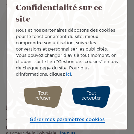
Confidentialité sur ce
11 Mar 2026
Cap sur Sydney à deux
Lire plus
site
Nous et nos partenaires déposons des cookies
pour le fonctionnement du site, mieux
comprendre son utilisation, suivre les
conversions et personnaliser les publicités.
Vous pouvez changer d'avis à tout moment, en
cliquant sur le lien "Gestion des cookies" en bas
de chaque page du site. Pour plus
d'informations, cliquez
ici
.
Tout
Tout
refuser
accepter
La XTerra Tahiti Transtahitienne
Gérer mes paramètres cookies
17 Mar 2026
Le XTERRA Tahiti Transtahitienne invite les
passionnés de sport outdoor à vivre une aventure unique
au coeur de la Polynésie
Lire plus