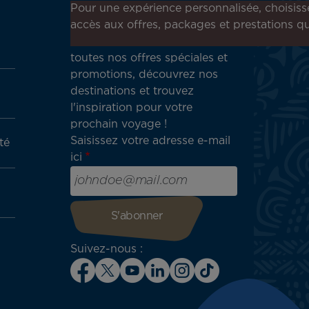
Inscrivez-vous à notre
Pour une expérience personnalisée, choisiss
newsletter !
accès aux offres, packages et prestations qu
Recevez en avant-première
toutes nos offres spéciales et
promotions, découvrez nos
destinations et trouvez
l'inspiration pour votre
prochain voyage !
Saisissez votre adresse e-mail
té
ici
Suivez-nous :