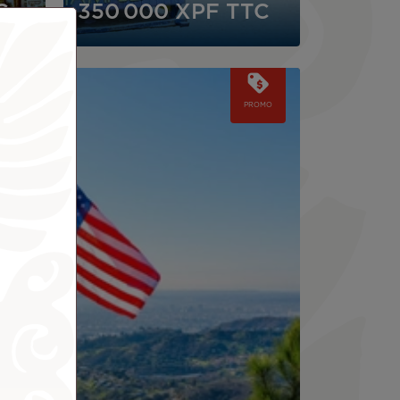
C
350 000 XPF
TTC
PROMO