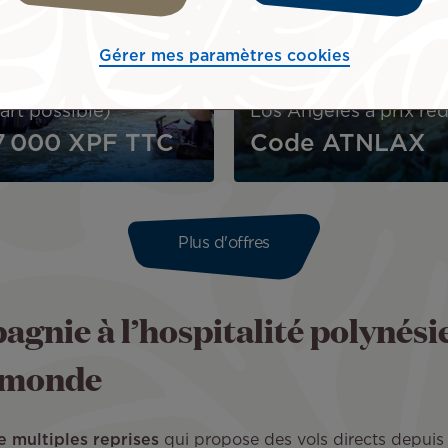
SÉJOUR
Vietnam
Gérer mes paramètres cookies
TENSÉMENT 2026
usieurs dates de
art possible)
Los Angeles à prix réd
7 000 XPF
TTC
Code ATNLAX
Plus d'offres
agnie à l’hospitalité polynési
u monde
e multiples reprises
qui propose des vols directs depuis 