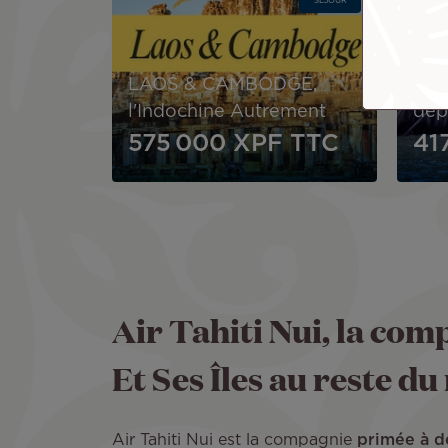
SÉJOUR
Le 
IN
LAOS & CAMBODGE,
(Pl
l'Indochine Autrement
dép
575 000 XPF
TTC
41
Air Tahiti Nui, la comp
Et Ses Îles au reste d
Air Tahiti Nui est la compagnie
primée à d