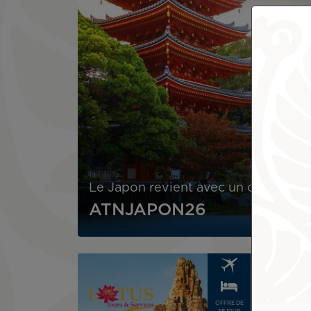
Le Japon revient avec un code prom
ATNJAPON26
Image
Image
OFFRE DE