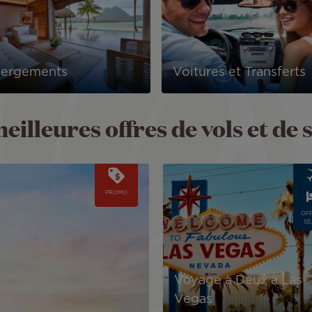
ergements
Voitures et Transferts
eilleures offres de vols et de 
Image
PROMO
OFF
SÉ
Voyage à Deux à Las
Vegas