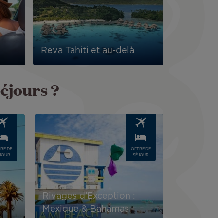
Reva Tahiti et au-delà
séjours ?
Image
RE DE
OFFRE DE
JOUR
SÉJOUR
Rivages d’Exception :
Mexique & Bahamas