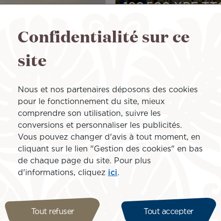
199 500 XPF
TT
Confidentialité sur ce
Image
site
Nous et nos partenaires déposons des cookies
pour le fonctionnement du site, mieux
comprendre son utilisation, suivre les
conversions et personnaliser les publicités.
o !
Vous pouvez changer d'avis à tout moment, en
cliquant sur le lien "Gestion des cookies" en bas
de chaque page du site. Pour plus
d'informations, cliquez
ici
.
Tout refuser
Tout accepter
OFFRE DE