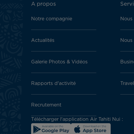
ATN:
A propos
Servi
Footer
menu
Notre compagnie
Nous 
block
Actualités
Nous 
Galerie Photos & Vidéos
Busin
Rapports d'activité
Trave
Recrutement
Télécharger l'application Air Tahiti Nui :