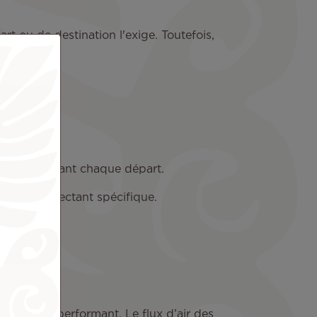
rt ou de destination l'exige. Toutefois,
rnisseurs avant chaque départ.
’un désinfectant spécifique.
’air ultra performant. Le flux d’air des