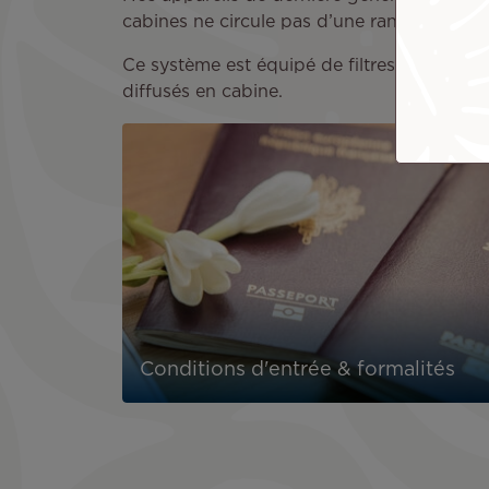
cabines ne circule pas d’une rangée à l’autr
Ce système est équipé de filtres identique
diffusés en cabine.
Conditions d'entrée & formalités