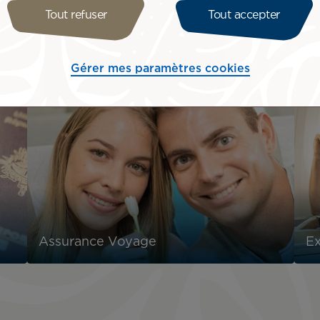
e et l’air est renouvelé toutes les 2 à 3 minutes.
Tout refuser
Tout accepter
s à ceux des hôpitaux et parvient à capturer et bloquer ju
Gérer mes paramètres cookies
Assurance Voyage
Ex