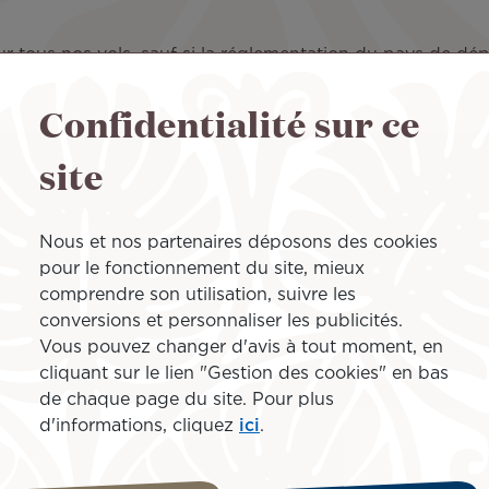
r tous nos vols, sauf si la réglementation du pays de dépa
 vous souhaitez continuer à porter un masque à bord.
Confidentialité sur ce
site
taires
Nous et nos partenaires déposons des cookies
on de nos appareils est effectuée par nos différents fou
pour le fonctionnement du site, mieux
comprendre son utilisation, suivre les
si le nettoyage récurrent des zones communes au moyen d
conversions et personnaliser les publicités.
Vous pouvez changer d'avis à tout moment, en
cliquant sur le lien "Gestion des cookies" en bas
de chaque page du site. Pour plus
cabine
d'informations, cliquez
ici
.
87-9 Dreamliners sont dotés d’un système de filtration de l