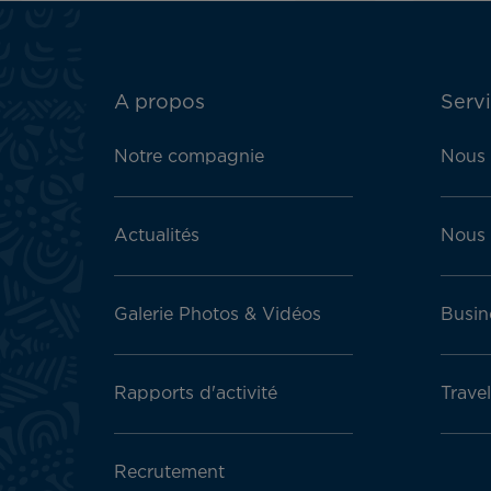
ATN:
A propos
Servi
Footer
menu
Notre compagnie
Nous 
block
Actualités
Nous 
Galerie Photos & Vidéos
Busin
Rapports d'activité
Trave
Recrutement