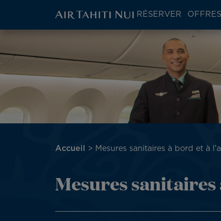
ATN:
RÉSERVER
OFFRES
Main
menu
Aller
Image
block
au
contenu
principal
Fil
Accueil
Mesures sanitaires à bord et à l’
d'Ariane
Mesures sanitaires 