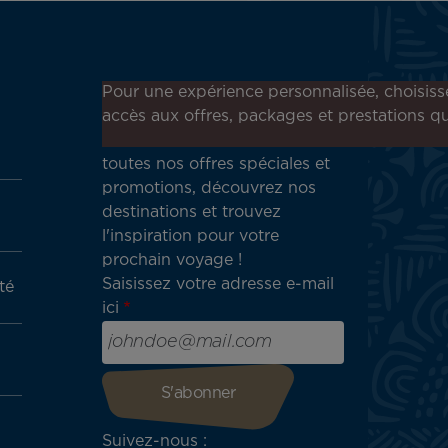
Inscrivez-vous à notre
Pour une expérience personnalisée, choisiss
newsletter !
accès aux offres, packages et prestations qu
Recevez en avant-première
toutes nos offres spéciales et
promotions, découvrez nos
destinations et trouvez
l'inspiration pour votre
prochain voyage !
Saisissez votre adresse e-mail
té
ici
Suivez-nous :