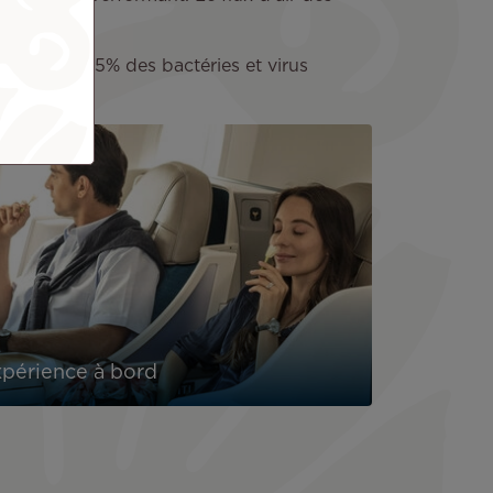
squ’à 99,995% des bactéries et virus
périence à bord