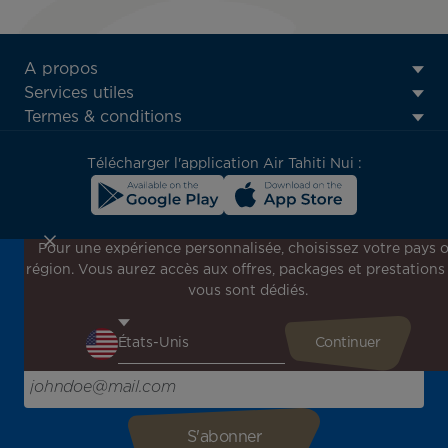
ATN:
A propos
Footer
Services utiles
menu
Termes & conditions
block
Télécharger l'application Air Tahiti Nui :
Pour une expérience personnalisée, choisissez votre pays 
région. Vous aurez accès aux offres, packages et prestations
Inscrivez-vous à notre newsletter !
vous sont dédiés.
Recevez en avant-première toutes nos offres spéciales et
promotions, découvrez nos destinations et trouvez
l'inspiration pour votre prochain voyage !
Saisissez votre adresse e-mail ici