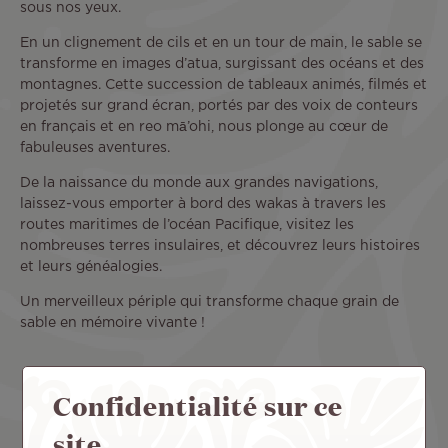
sous nos yeux.
En un clignement de cils et en un tour de main, le sable se
transforme en images d’atua, surgissant des océans et des
montagnes. Cette succession de tableaux animés, filmés et
projetés sur grand écran, portés par des voix de conteurs
en français et en reo mā’ohi, nous plonge au cœur de
fabuleuses aventures.
De la naissance du monde aux grandes navigations,
laissez-vous emporter à bord des wakas à travers les
routes maritimes de l’océan Pacifique, visitez les
nombreuses terres insulaires, et découvrez leurs histoires
et leurs généalogies.
Un merveilleux périple qui transforme chaque grain de
sable en mémoire vivante !
Remote
video
Confidentialité sur ce
URL
site