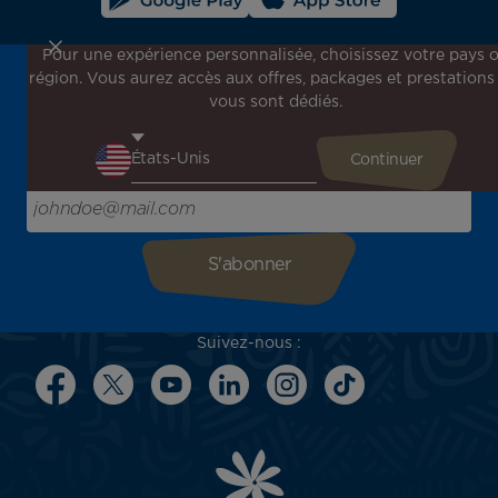
Pour une expérience personnalisée, choisissez votre pays 
région. Vous aurez accès aux offres, packages et prestations
Inscrivez-vous à notre newsletter !
vous sont dédiés.
Recevez en avant-première toutes nos offres spéciales et
promotions, découvrez nos destinations et trouvez
l'inspiration pour votre prochain voyage !
Saisissez votre adresse e-mail ici
Suivez-nous :