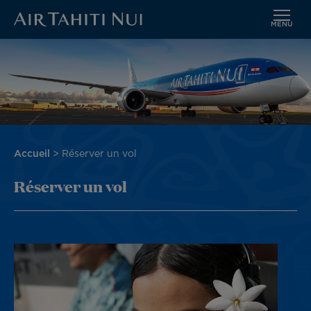
MENU
Aller
Image
au
contenu
principal
Fil
Accueil
Réserver un vol
d'Ariane
Réserver un vol