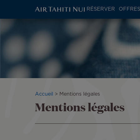
ATN:
RÉSERVER
OFFRES
Main
menu
Aller
block
au
contenu
principal
Fil
Accueil
Mentions légales
Mentions légales
d'Ariane