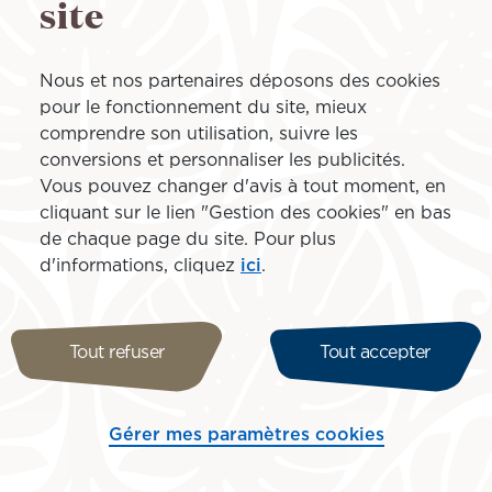
site
tés
Nous et nos partenaires déposons des cookies
pour le fonctionnement du site, mieux
mmission nationale de l’informatique et des libertés, conf
comprendre son utilisation, suivre les
tique, aux fichiers et aux libertés modifiée par la loi n°
conversions et personnaliser les publicités.
Conseil du 27 avril 2016, relatif à la protection des pe
Vous pouvez changer d'avis à tout moment, en
ibre circulation de ces données.
cliquant sur le lien "Gestion des cookies" en bas
de chaque page du site. Pour plus
cation
d'informations, cliquez
ici
.
Tout refuser
Tout accepter
Gérer mes paramètres cookies