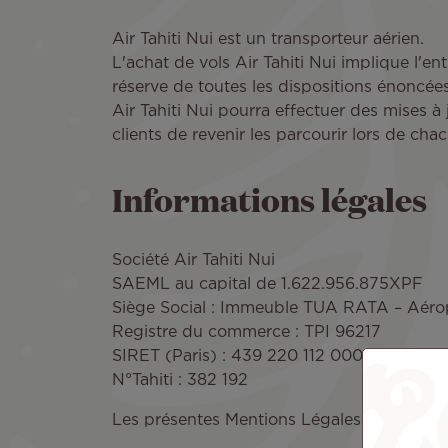
Air Tahiti Nui est un transporteur aérien.
L'achat de vols Air Tahiti Nui implique l'en
réserve de toutes les dispositions énoncée
Air Tahiti Nui pourra effectuer des mises 
clients de revenir les parcourir lors de chac
Informations légales
Société Air Tahiti Nui
SAEML au capital de 1.622.956.875XPF
Siège Social : Immeuble TUA RATA – Aéropo
Registre du commerce : TPI 96217
SIRET (Paris) : 439 220 112 000 23
N°Tahiti : 382 192
Les présentes Mentions Légales sont soumise