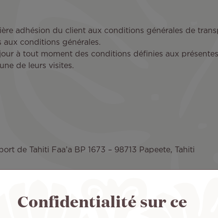
tière adhésion du client aux conditions générales de transp
s aux conditions générales.
à jour à tout moment des conditions définies aux présentes
une de leurs visites.
rt de Tahiti Faa’a BP 1673 – 98713 Papeete, Tahiti
Confidentialité sur ce
s au droit français. Les tribunaux français sont les seul