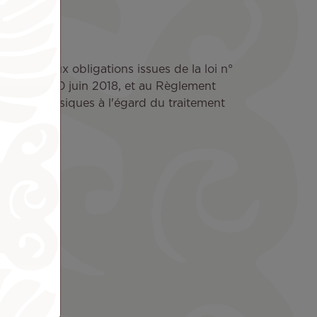
ormément aux obligations issues de la loi n°
2018-493 du 20 juin 2018, et au Règlement
rsonnes physiques à l'égard du traitement