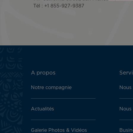
Tél : +1 855-927-9387
ATN:
A propos
Servi
Footer
menu
Notre compagnie
Nous 
block
Actualités
Nous 
Galerie Photos & Vidéos
Busin