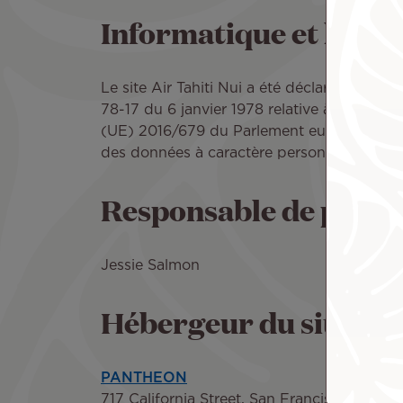
Informatique et liber
Le site Air Tahiti Nui a été déclaré à la Co
78-17 du 6 janvier 1978 relative à l’informa
(UE) 2016/679 du Parlement européen et du 
des données à caractère personnel et à la l
Responsable de publi
Jessie Salmon
Hébergeur du site
PANTHEON
717 California Street, San Francisco, CA