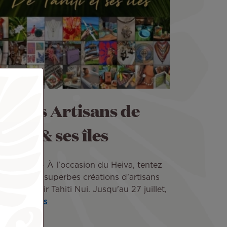
eu des Artisans de
ahiti & ses îles
 Juil 2026
À l'occasion du Heiva, tentez
 gagner de superbes créations d'artisans
aux avec Air Tahiti Nui. Jusqu'au 27 juillet,
uez
Lire plus