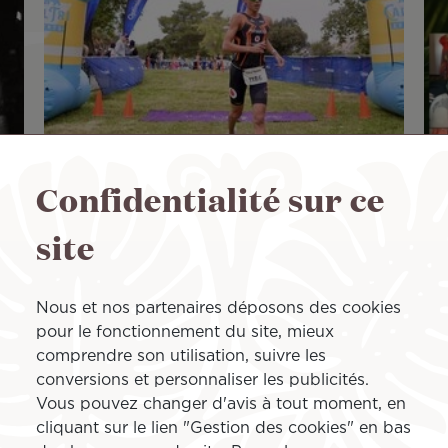
Confidentialité sur ce
Manea Vicenti : une mi-
J
site
du
saison entre victoires
T
et apprentissages
Nous et nos partenaires déposons des cookies
16
pour le fonctionnement du site, mieux
de
comprendre son utilisation, suivre les
19 Juil 2026
Après un stage aux États-Unis,
loc
conversions et personnaliser les publicités.
deux victoires et ses premières expériences
jo
Vous pouvez changer d'avis à tout moment, en
ar
sur format S aux Championnats de France,
cliquant sur le lien "Gestion des cookies" en bas
Manea Vicenti
Lire plus