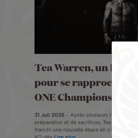
Tea Warren, un KO
pour se rapprocher 
ONE Championship
31 Juil 2026
Après plusieurs mois de
préparation et de sacrifices, Tea Warren a
franchi une nouvelle étape en s’imposant p
KO dès
Lire plus