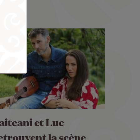
aiteani et Luc
etrouvent la scène