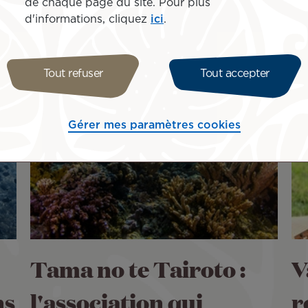
de chaque page du site. Pour plus
d'informations, cliquez
ici
.
Tout refuser
Tout accepter
Gérer mes paramètres cookies
Tama no te Tairoto :
V
ns
l'association qui
r