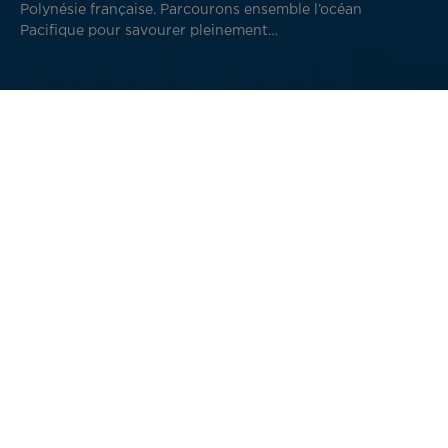
Polynésie française. Parcourons ensemble l’océan
Pacifique pour savourer pleinement
l’authenticité, la culture et les paysages de
chaque archipel polynésien.
Vers où souhaitez-vous vous envoler ?
Nous avons tenté, dans les pistes qui suivent, de vous
aider le mieux possible dans votre aventure polynésienne
en répondant à un certain nombre de questions que les
voyageurs qui vous ont précédé se sont déjà posé. Puis
nous avons élargi cette recherche à une quête potentielle
d’expériences uniques, inédites et exclusives à la
Polynésie, à nos autres destinations et à vos propres
envies. Découvrez à présent notre guide sur Tahiti Et Ses
Îles, et tous mes conseils pour faire de votre voyage en
Polynésie française une expérience inoubliable.