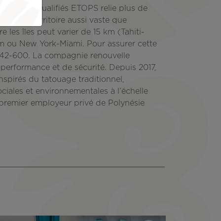
tte d’ATR qualifiés ETOPS relie plus de
s sur un territoire aussi vaste que
 les îles peut varier de 15 km (Tahiti-
olm ou New York-Miami. Pour assurer cette
R 42-600. La compagnie renouvelle
 performance et de sécurité. Depuis 2017,
nspirés du tatouage traditionnel,
ociales et environnementales à l’échelle
 le premier employeur privé de Polynésie