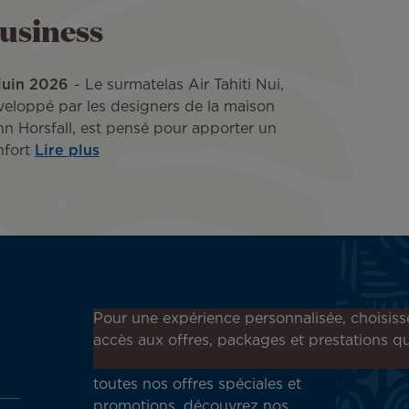
usiness
 juin 2026
Le surmatelas Air Tahiti Nui,
veloppé par les designers de la maison
n Horsfall, est pensé pour apporter un
nfort
Lire plus
Inscrivez-vous à notre
Pour une expérience personnalisée, choisiss
newsletter !
accès aux offres, packages et prestations qu
Recevez en avant-première
toutes nos offres spéciales et
promotions, découvrez nos