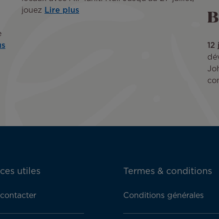
B
jouez
Lire plus
e
us
12
dé
Joh
co
ces utiles
Termes & conditions
contacter
Conditions générales