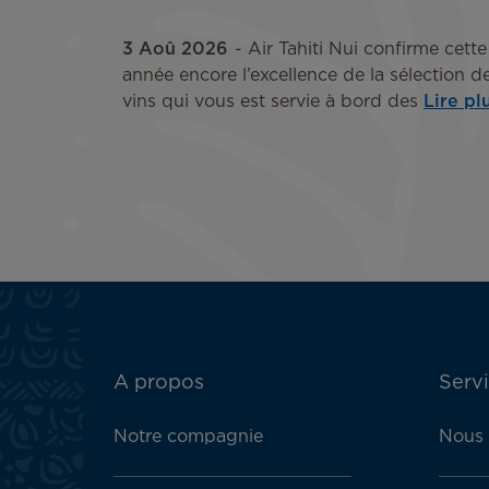
3 Aoû 2026
Air Tahiti Nui confirme cette
année encore l’excellence de la sélection d
vins qui vous est servie à bord des
Lire pl
ATN:
A propos
Servi
Footer
menu
Notre compagnie
Nous 
block