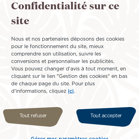
Confidentialité sur ce
site
Nous et nos partenaires déposons des cookies
pour le fonctionnement du site, mieux
comprendre son utilisation, suivre les
conversions et personnaliser les publicités.
ader du transport aérien inter-îles en Polynésie française, 
Vous pouvez changer d'avis à tout moment, en
cliquant sur le lien "Gestion des cookies" en bas
de chaque page du site. Pour plus
d'informations, cliquez
ici
.
e légende, dont le récit s’enracine dans celle des grands n
ésolument tournée vers l’avenir, Air Tahiti vous offre un
 incarne te natiraa o te mau motu, ce lien, essentiel, entre 
Tout refuser
Tout accepter
 privée, assurant une mission de service public à travers le