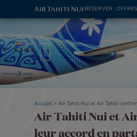
ATN:
RÉSERVER
OFFRES
Main
menu
Aller
Image
block
au
contenu
principal
Fil
Accueil
Air Tahiti Nui et Air Tahiti conf
Air Tahiti Nui et A
d'Ariane
leur accord en part