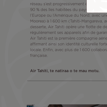
réseau s’est progressivement étendu pour 
90 % des îles habitées du pays. Le réseau 
l’Europe ou l’Amérique du Nord, avec une d
Moorea) à 1 600 km (Tahiti-Mangareva, au
desserte, Air Tahiti opère une flotte d
régulièrement ses appareils afin de garan
Air Tahiti est la première compagnie aér
affirmant ainsi son identité culturelle fo
locale. Enfin, avec plus de 1 600 collabora
française.
Air Tahiti, te natiraa o te mau motu.