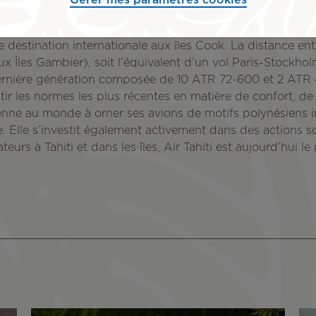
Gérer mes paramètres cookies
desservir un nombre croissant d’îles. Aujourd’hui, sa flo
d’Air Tahiti couvre 48 îles en Polynésie française répartie
estination internationale aux îles Cook. La distance entre
x Îles Gambier), soit l’équivalent d’un vol Paris-Stockh
e dernière génération composée de 10 ATR 72-600 et 2 AT
tir les normes les plus récentes en matière de confort, de
ienne au monde à orner ses avions de motifs polynésiens i
rte. Elle s’investit également activement dans des actions s
teurs à Tahiti et dans les îles, Air Tahiti est aujourd’hui