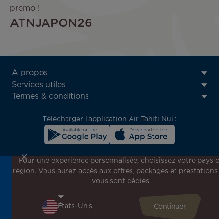
promo !
ATNJAPON26
ATN:
A propos
Footer
Services utiles
menu
Termes & conditions
block
Télécharger l'application Air Tahiti Nui :
Pour une expérience personnalisée, choisissez votre pays 
région. Vous aurez accès aux offres, packages et prestations
Inscrivez-vous à notre newsletter !
vous sont dédiés.
Recevez en avant-première toutes nos offres spéciales et
promotions, découvrez nos destinations et trouvez
l'inspiration pour votre prochain voyage !
Saisissez votre adresse e-mail ici