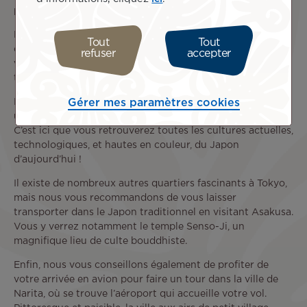
pourrez profiter de nombreuses animations et attractions.
De son côté, Shinjuku est un quartier d’affaires aux gratte-
Tout
Tout
ciels impressionnants. Allez-y de nuit pour profiter de sa
refuser
accepter
vie nocturne. Les bars, restaurants, et lieux de fête y sont
très nombreux.
Gérer mes paramètres cookies
Le quartier Akihabara, quant à lui, est véritablement
unique, mettant avant tout la pop culture à l’honneur.
C’est ici que vous retrouverez toutes les cultures actuelles,
technologiques, et hautes en couleur, du Japon
d’aujourd’hui !
Il existe de nombreux autres quartiers fascinants à Tokyo,
mais nous vous recommandons de vous laisser
transporter dans le Japon traditionnel en visitant Asakusa.
Vous y verrez notamment le temple Senso-Ji, un
magnifique lieu de culte bouddhiste.
Enfin, nous vous conseillons également de profiter de
votre arrivée en avion pour faire un tour dans la ville de
Narita, où se trouve l’aéroport qui accueille votre vol.