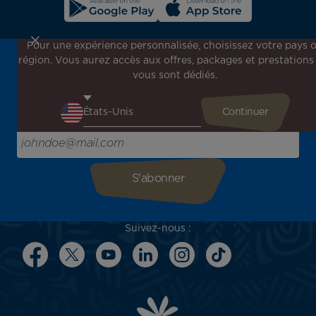
Pour une expérience personnalisée, choisissez votre pays 
région. Vous aurez accès aux offres, packages et prestations
Inscrivez-vous à notre newsletter !
vous sont dédiés.
Recevez en avant-première toutes nos offres spéciales et
promotions, découvrez nos destinations et trouvez
l'inspiration pour votre prochain voyage !
Saisissez votre adresse e-mail ici
Suivez-nous :