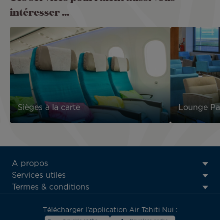
intéresser ...
Sièges à la carte
Lounge Pa
ATN:
A propos
Footer
Services utiles
menu
Termes & conditions
block
Télécharger l'application Air Tahiti Nui :