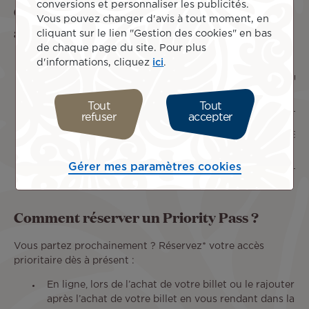
conversions et personnaliser les publicités.
Combien coûte le Priority Pass dans les
Vous pouvez changer d'avis à tout moment, en
aéroports desservis par Air Tahiti Nui ?
cliquant sur le lien "Gestion des cookies" en bas
de chaque page du site. Pour plus
d'informations, cliquez
ici
.
Los
Paris
Aéroport
Papeete
Tokyo
Auck
Angeles
CDG
Tout
Tout
refuser
accepter
6000
60
7600
Tarifs
70 USD
60 
XPF
EUR
JPY
Gérer mes paramètres cookies
Comment réserver un Priority Pass ?
Vous partez prochainement ? Réservez* votre accès
prioritaire dès à présent :
En ligne, lors de l’achat de votre billet ou le rajouter
après l’achat de votre billet en vous rendant dans la