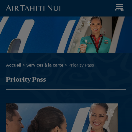
MENU
Aller
Image
au
contenu
principal
Fil
Accueil
Services à la carte
Priority Pass
d'Ariane
Priority Pass