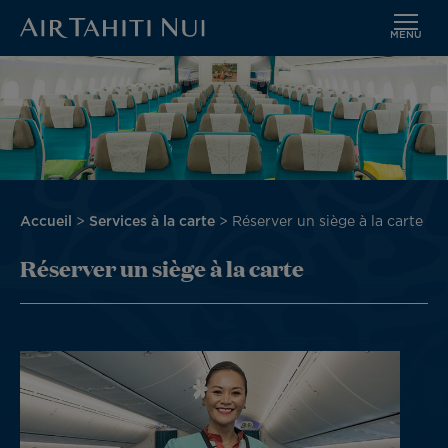
MENU
Aller
Image
au
contenu
principal
Fil
Accueil
Services à la carte
Réserver un siège à la carte
d'Ariane
Réserver un siège à la carte