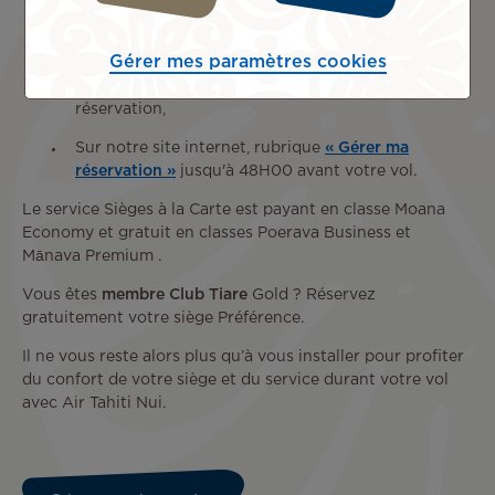
À l'agence Air Tahiti Nui Papeete ou en contactant
notre service de réservations jusqu'à 48H00 avant
Gérer mes paramètres cookies
votre vol. Dans ce cas, le paiement du supplément
doit intervenir dans les 72H00 suivant la
réservation,
Sur notre site internet, rubrique
« Gérer ma
réservation »
jusqu'à 48H00 avant votre vol.
Le service Sièges à la Carte est payant en classe Moana
Economy et gratuit en classes Poerava Business et
Mānava Premium .
Vous êtes
membre Club Tiare
Gold ? Réservez
gratuitement votre siège Préférence.
Il ne vous reste alors plus qu’à vous installer pour profiter
du confort de votre siège et du service durant votre vol
avec Air Tahiti Nui.