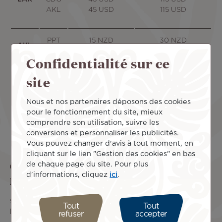
AKL
45 USD
115 USD
PPT
15 NZD
30 NZD
AKL
LAX
40 NZD
140 NZD
Confidentialité sur ce
site
SYD
PPT
45 AUD
120 AUD
Nous et nos partenaires déposons des cookies
pour le fonctionnement du site, mieux
NRT
PPT
4 900 JPY
11 200 JPY
comprendre son utilisation, suivre les
conversions et personnaliser les publicités.
Vous pouvez changer d'avis à tout moment, en
cliquant sur le lien "Gestion des cookies" en bas
Comment réserver un siège sur Air Tahiti
de chaque page du site. Pour plus
d'informations, cliquez
ici
.
Nui ?
Si votre billet n'est pas associé à un siège, n'hésitez pas à
Tout
Tout
le réserver :
refuser
accepter