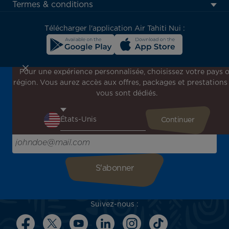
menu
Termes & conditions
block
Télécharger l'application Air Tahiti Nui :
Pour une expérience personnalisée, choisissez votre pays 
région. Vous aurez accès aux offres, packages et prestations
Inscrivez-vous à notre newsletter !
vous sont dédiés.
Recevez en avant-première toutes nos offres spéciales et
promotions, découvrez nos destinations et trouvez
l'inspiration pour votre prochain voyage !
Saisissez votre adresse e-mail ici
Suivez-nous :