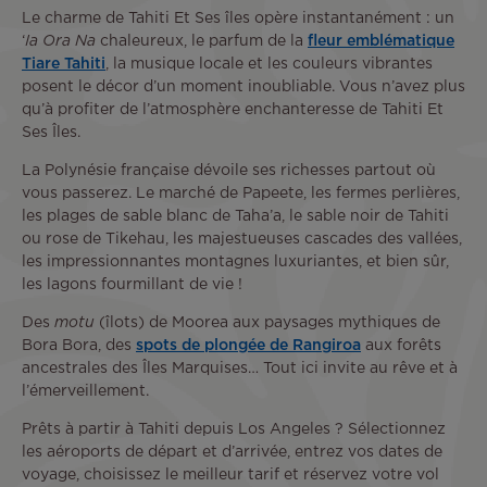
Le charme de Tahiti Et Ses îles opère instantanément : un
‘
Ia Ora Na
chaleureux, le parfum de la
fleur emblématique
Tiare Tahiti
, la musique locale et les couleurs vibrantes
posent le décor d’un moment inoubliable. Vous n’avez plus
qu’à profiter de l’atmosphère enchanteresse de Tahiti Et
Ses Îles.
La Polynésie française dévoile ses richesses partout où
vous passerez. Le marché de Papeete, les fermes perlières,
les plages de sable blanc de Taha’a, le sable noir de Tahiti
ou rose de Tikehau, les majestueuses cascades des vallées,
les impressionnantes montagnes luxuriantes, et bien sûr,
les lagons fourmillant de vie !
Des
motu
(îlots) de Moorea aux paysages mythiques de
Bora Bora, des
spots de plongée de Rangiroa
aux forêts
ancestrales des Îles Marquises… Tout ici invite au rêve et à
l’émerveillement.
Prêts à partir à Tahiti depuis Los Angeles ? Sélectionnez
les aéroports de départ et d’arrivée, entrez vos dates de
voyage, choisissez le meilleur tarif et réservez votre vol