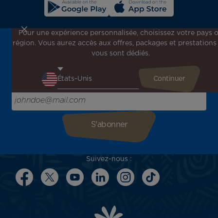
Pour une expérience personnalisée, choisissez votre pays 
région. Vous aurez accès aux offres, packages et prestations
Inscrivez-vous à notre newsletter !
vous sont dédiés.
Recevez en avant-première toutes nos offres spéciales et
promotions, découvrez nos destinations et trouvez
l'inspiration pour votre prochain voyage !
Saisissez votre adresse e-mail ici
Suivez-nous :