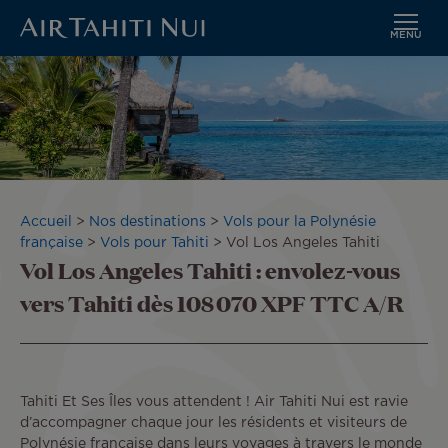
MENU
Aller
au
contenu
principal
Fil
Accueil
Nos destinations
Vols pour la Polynésie
d'Ariane
française
Vols pour Tahiti
Vol Los Angeles Tahiti
Vol Los Angeles Tahiti : envolez-vous
vers Tahiti dès 108 070 XPF TTC A/R
Tahiti Et Ses Îles vous attendent ! Air Tahiti Nui est ravie
d’accompagner chaque jour les résidents et visiteurs de
Polynésie française dans leurs voyages à travers le monde