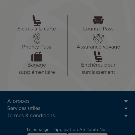
Sièges à la carte
Lounge Pass
Priority Pass
Assurance voyage
Bagage
Enchères pour
supplémentaire
surclassement
ATN:
A propos
Footer
Services utiles
menu
Termes & conditions
block
Télécharger l'application Air Tahiti Nui :