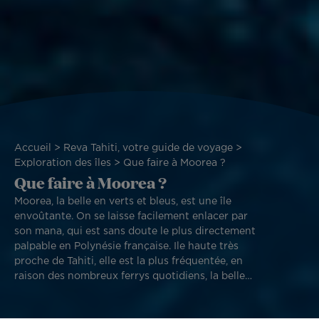
Fil
Accueil
Reva Tahiti, votre guide de voyage
d'Ariane
Exploration des îles
Que faire à Moorea ?
Que faire à Moorea ?
Moorea, la belle en verts et bleus, est une île
envoûtante. On se laisse facilement enlacer par
son mana, qui est sans doute le plus directement
palpable en Polynésie française. Ile haute très
proche de Tahiti, elle est la plus fréquentée, en
raison des nombreux ferrys quotidiens, la belle
ne manque pas d’attraction.