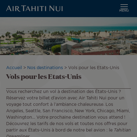
MENU
Aller
au
contenu
principal
Fil
Accueil
Nos destinations
Vols pour les Etats-Unis
Vols pour les Etats-Unis
d'Ariane
Vous recherchez un vol à destination des États-Unis ?
Réservez votre billet d’avion avec Air Tahiti Nui pour un
voyage tout confort à l’ambiance chaleureuse. Los
Angeles, Seattle, San Francisco, New York, Chicago, Miami,
Washington… Votre prochaine destination vous attend !
Découvrez les tarifs de nos vols et toutes nos offres pour
partir aux États-Unis à bord de notre bel avion : le
Tahitian
Dreamliner
.