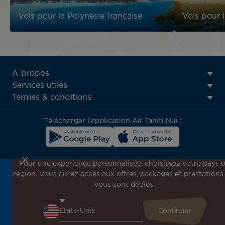
Vols pour la Polynésie française
Vols pour 
ATN:
A propos
Footer
Services utiles
menu
Termes & conditions
block
Télécharger l'application Air Tahiti Nui :
Pour une expérience personnalisée, choisissez votre pays 
région. Vous aurez accès aux offres, packages et prestations
Inscrivez-vous à notre newsletter !
vous sont dédiés.
Recevez en avant-première toutes nos offres spéciales et
promotions, découvrez nos destinations et trouvez
l'inspiration pour votre prochain voyage !
Saisissez votre adresse e-mail ici