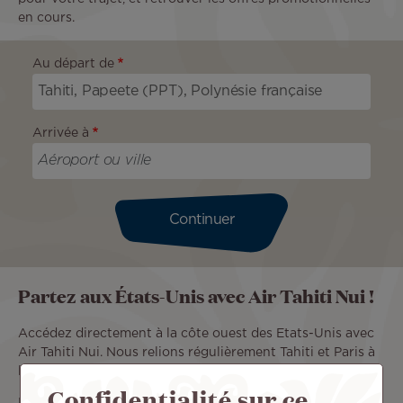
en cours.
Au départ de
Arrivée à
Continuer
Partez aux États-Unis avec Air Tahiti Nui !
Accédez directement à la côte ouest des Etats-Unis avec
Air Tahiti Nui. Nous relions régulièrement Tahiti et Paris à
l’aéroport de Los Angeles en Californie.
Confidentialité sur ce
Les îles polynésiennes vous accompagnent jusqu’aux