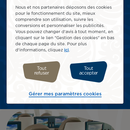
Nous et nos partenaires déposons des cookies
La classe Poerava Business a été
pour le fonctionnement du site, mieux
comprendre son utilisation, suivre les
conversions et personnaliser les publicités.
spécialement pensée pour vous
Vous pouvez changer d'avis à tout moment, en
cliquant sur le lien "Gestion des cookies" en bas
immerger dans la beauté de nos
de chaque page du site. Pour plus
d'informations, cliquez
ici
.
îles avant même de décoller !
Tout
Tout
refuser
accepter
Gérer mes paramètres cookies