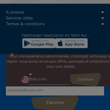
ATN:
A propos
Footer
Services utiles
menu
Termes & conditions
block
Télécharger l'application Air Tahiti Nui :
Pour une expérience personnalisée, choisissez votre pays 
région. Vous aurez accès aux offres, packages et prestations
Inscrivez-vous à notre newsletter !
vous sont dédiés.
Recevez en avant-première toutes nos offres spéciales et
promotions, découvrez nos destinations et trouvez
l'inspiration pour votre prochain voyage !
Saisissez votre adresse e-mail ici