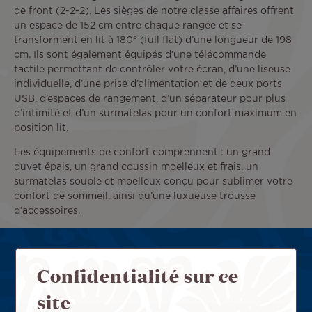
de front (2-2-2). Les sièges de notre classe affaires offrent
un espace de 152 cm entre chaque rangée et se
transforment en lit à 180° (full flat) d’une longueur de 198
cm. Ils sont également équipés d’une télécommande
tactile permettant de contrôler votre écran, d’une liseuse
individuelle, d’une prise d’alimentation et de deux ports
USB, d’espaces de rangement, d’un séparateur pour plus
d’intimité et d’un surmatelas pour un confort maximum en
position lit.
Les équipements de confort comprennent : un grand
duvet épais, un grand coussin moelleux et frais, un
surmatelas souple et moelleux conçu pour sublimer votre
confort de sommeil, ainsi qu’une luxueuse trousse
d’accessoires.
Confidentialité sur ce
site