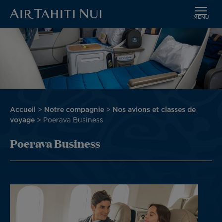
MENU
Aller
au
contenu
principal
Fil
Accueil
Notre compagnie
Nos avions et classes de
d'Ariane
voyage
Poerava Business
Poerava Business