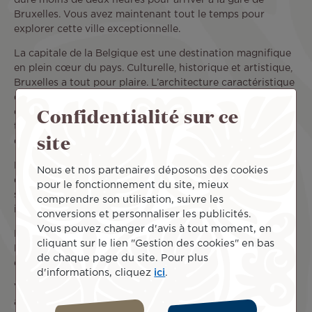
Bruxelles. Vous avez maintenant tout le temps pour
explorer cette ville exceptionnelle.
La capitale de la Belgique est une destination magnifique
en plein cœur du pays. Culturelle, historique et artistique,
Bruxelles a tout pour plaire. L’architecture caractéristique
de ses bâtiments et les grands espaces verts de la ville lui
Confidentialité sur ce
donnent tout son charme. Ses nombreux musées aux
thématiques très variées permettent également à chacun
site
de trouver son bonheur selon ses centres d’intérêt.
Festive et animée, la ville de Bruxelles est aussi le paradis
Nous et nos partenaires déposons des cookies
des noctambules qui apprécient notamment les bars,
pour le fonctionnement du site, mieux
servant les fameuses bières belges, inscrites au patrimoine
comprendre son utilisation, suivre les
immatériel de l’UNESCO.
conversions et personnaliser les publicités.
Vous pouvez changer d'avis à tout moment, en
Bien entendu, la bière n’est pas la seule spécialité belge.
cliquant sur le lien "Gestion des cookies" en bas
Les gourmands se raviront des délicieux chocolats belges
de chaque page du site. Pour plus
et du plat emblématique du pays : les moules – frites !
d'informations, cliquez
ici
.
Vous pouvez également découvrir le reste de la Belgique
au départ de Bruxelles pour découvrir le reste du pays.