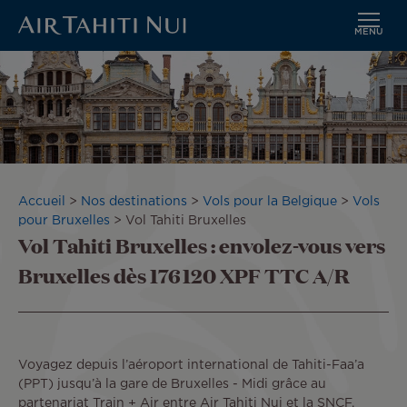
MENU
Aller
au
contenu
principal
Fil
Accueil
Nos destinations
Vols pour la Belgique
Vols
d'Ariane
pour Bruxelles
Vol Tahiti Bruxelles
Vol Tahiti Bruxelles : envolez-vous vers
Bruxelles dès 176 120 XPF TTC A/R
Voyagez depuis l’aéroport international de Tahiti-Faa’a
(PPT) jusqu’à la gare de Bruxelles - Midi grâce au
partenariat Train + Air entre Air Tahiti Nui et la SNCF.