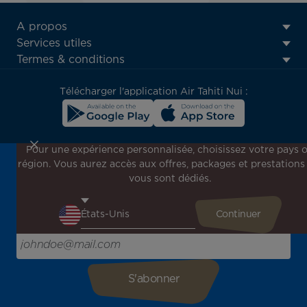
ATN:
A propos
Footer
Services utiles
menu
Termes & conditions
block
Télécharger l'application Air Tahiti Nui :
Pour une expérience personnalisée, choisissez votre pays 
région. Vous aurez accès aux offres, packages et prestations
Inscrivez-vous à notre newsletter !
vous sont dédiés.
Recevez en avant-première toutes nos offres spéciales et
promotions, découvrez nos destinations et trouvez
l'inspiration pour votre prochain voyage !
Saisissez votre adresse e-mail ici