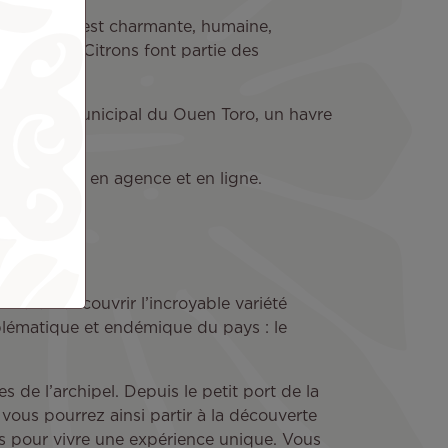
hipel. Elle est charmante, humaine,
la baie des Citrons font partie des
e au parc municipal du Ouen Toro, un havre
 disponibles en agence et en ligne.
ttra de découvrir l’incroyable variété
mblématique et endémique du pays : le
 de l’archipel. Depuis le petit port de la
ous pourrez ainsi partir à la découverte
lles pour vivre une expérience unique. Vous