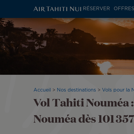
ATN:
RÉSERVER
OFFRES
Main
menu
Aller
block
au
contenu
principal
Fil
Accueil
Nos destinations
Vols pour la 
Vol Tahiti Nouméa :
d'Ariane
Nouméa dès 101 35