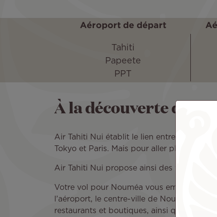
Aéroport de départ
Aé
Tahiti
Papeete
PPT
À la découverte de No
Air Tahiti Nui établit le lien entre Papeete
Tokyo et Paris. Mais pour aller plus loin,
Air Tahiti Nui propose ainsi des vols entr
Votre vol pour Nouméa vous emmène à l’a
l’aéroport, le centre-ville de Nouméa est fa
restaurants et boutiques, ainsi que le march