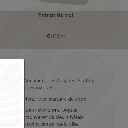
Temps de vol
6h15m
rincipales : Auckland, Los Angeles, Seattle,
uses autres destinations.
âce à son partenaire en partage de code.
estinations dans le monde. Depuis
sme. Vous y trouverez plusieurs hôtels,
s, l’autre point central de la ville.