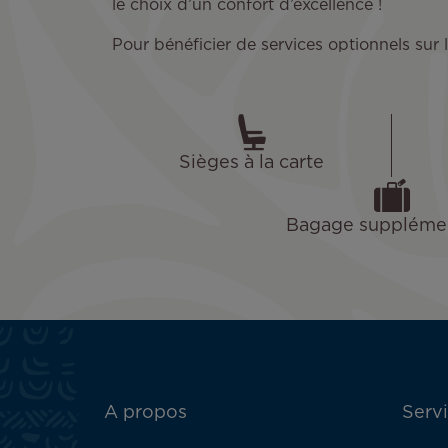
le choix d’un confort d’excellence !
Pour bénéficier de services optionnels sur
Sièges à la carte
Bagage supplémen
ATN:
A propos
Servi
Footer