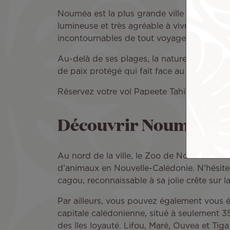
Nouméa est la plus grande ville de Nouvell
lumineuse et très agréable à vivre grâce à s
incontournables de tout voyage en Nouvell
Au-delà de ses plages, la nature n’est ja
de paix protégé qui fait face au lagon, à
Réservez votre vol Papeete Tahiti - Nouméa 
Découvrir Nouméa et 
Au nord de la ville, le Zoo de Nouméa est l’
d’animaux en Nouvelle-Calédonie. N’hésitez
cagou, reconnaissable à sa jolie crête sur la
Par ailleurs, vous pouvez également vous élo
capitale calédonienne, situé à seulement 3
des îles loyauté. Lifou, Maré, Ouvea et Tiga