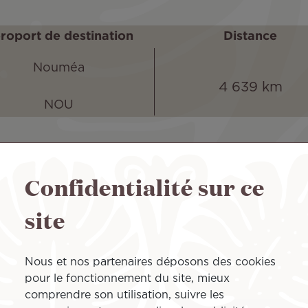
roport de destination
Distance
Nouméa
4 639 km
NOU
uméa avec Air Tahiti Nui
Confidentialité sur ce
 et le reste du monde au travers de ses cinq destinations p
site
 la compagnie polynésienne étend ses horizons à de nombre
e l’aéroport de Papeete / Tahiti Faa’a (PPT) et Nouméa gr
Nous et nos partenaires déposons des cookies
éroport de Tontouta (NOU), connecté à de nombreuses d
pour le fonctionnement du site, mieux
cilement accessible en voiture et idéal pour faire du touri
comprendre son utilisation, suivre les
é, et le port de Nouméa à deux pas de la Place des cocotier