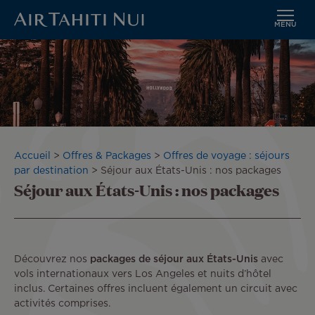
MENU
Aller
au
contenu
principal
Fil
Accueil
Offres & Packages
Offres de voyage : séjours
d'Ariane
par destination
Séjour aux États-Unis : nos packages
Séjour aux États-Unis : nos packages
Découvrez nos
packages de séjour aux États-Unis
avec
vols internationaux vers Los Angeles et nuits d’hôtel
inclus. Certaines offres incluent également un circuit avec
activités comprises.