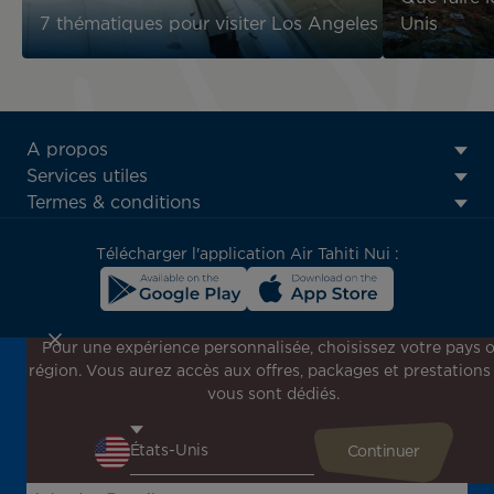
7 thématiques pour visiter Los Angeles
Unis
ATN:
A propos
Footer
Services utiles
menu
Termes & conditions
block
Télécharger l'application Air Tahiti Nui :
Pour une expérience personnalisée, choisissez votre pays 
région. Vous aurez accès aux offres, packages et prestations
Inscrivez-vous à notre newsletter !
vous sont dédiés.
Recevez en avant-première toutes nos offres spéciales et
promotions, découvrez nos destinations et trouvez
l'inspiration pour votre prochain voyage !
Saisissez votre adresse e-mail ici