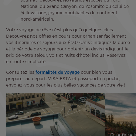
souffle : découvrez les grands espaces du Parc
National du Grand Canyon, de Yosemite ou celui de
Yellowstone, joyaux inoubliables du continent
nord-américain.
Votre voyage de rêve n’est plus qu’à quelques clics.
Découvrez nos offres en cours pour organiser facilement
vos itinéraires et séjours aux États-Unis : indiquez la durée
et la période de voyage pour obtenir un devis indiquant le
prix de votre séjour, vols et nuits d’hôtel inclus. Réservez
en toute simplicité.
Consultez les
formalités de voyage
pour bien vous
préparer au départ. VISA ESTA et passeport en poche,
envolez-vous pour les plus belles vacances de votre vie !
Image
Que faire l