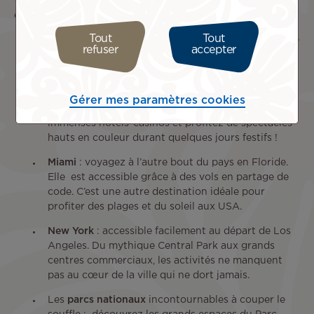
vos vacances sur le territoire américain, explorez par
exemple :
Tout
Tout
Los Angeles
: découvrez l’un des États iconiques de
refuser
accepter
l’Ouest américain, la Californie, pour des vacances
en famille, un surf trip, ou pour découvrir les parcs
d’attractions du pays.
Gérer mes paramètres cookies
Las Vegas
: prenez une chambre dans l’un des
immenses hôtels-casinos et profitez de spectacles
hauts en couleur durant quelques jours festifs !
Miami
: voyagez à l’autre bout du pays en Floride.
Elle est accessible grâce à des vols en partage de
code. C’est une autre destination idéale pour
profiter des plages et du soleil aux USA.
New York
: accessible facilement au départ de Los
Angeles. Du mythique Central Park aux grands
centres commerciaux, les activités ne manquent
pas au cœur de la ville qui ne dort jamais.
Les
parcs nationaux
incontournables à couper le