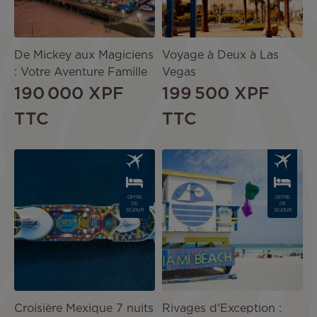
De Mickey aux Magiciens
Voyage à Deux à Las
: Votre Aventure Famille
Vegas
190 000 XPF
199 500 XPF
TTC
TTC
Image
Image
OFFRE
OFFRE
DE
DE
SÉJOUR
SÉJOUR
Croisière Mexique 7 nuits
Rivages d’Exception :