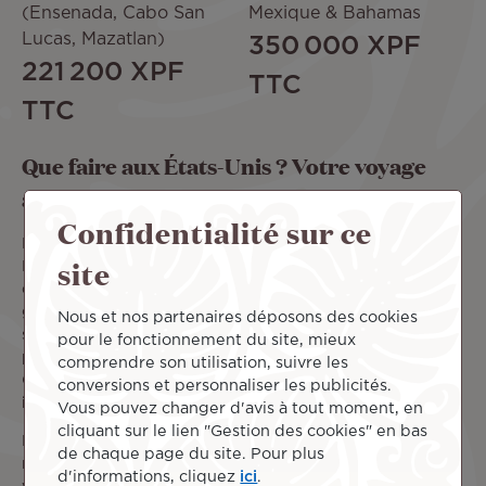
(Ensenada, Cabo San
Mexique & Bahamas
Lucas, Mazatlan)
350 000 XPF
221 200 XPF
TTC
TTC
Que faire aux États-Unis ? Votre voyage
aux USA avec Air Tahiti Nui
Confidentialité sur ce
Envolez-vous jusqu’à
Los Angeles en vol direct
depuis
site
Papeete (Tahiti) ou Paris CDG avec Air Tahiti Nui, ou
continuez le voyage vers le reste du territoire américain
grâce à nos partenaires en partage de code ! Air Tahiti Nui
Nous et nos partenaires déposons des cookies
s’entoure également d’agences de voyages créant des
pour le fonctionnement du site, mieux
packages de séjours tout inclus adaptés à votre budget :
comprendre son utilisation, suivre les
Chaque offre de séjour aux États-Unis comprend les
vols
conversions et personnaliser les publicités.
internationaux + nuits d’hôtel
.
Vous pouvez changer d'avis à tout moment, en
cliquant sur le lien "Gestion des cookies" en bas
Des vacances d’hiver au ski à un été sur la plage, il y a
de chaque page du site. Pour plus
mille et une
expériences à vivre aux États-Unis
! Durant
d'informations, cliquez
ici
.