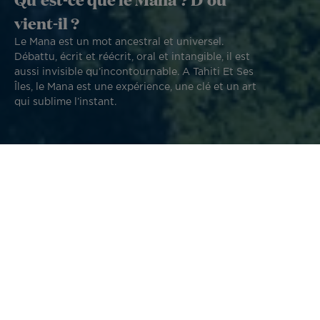
vient-il ?
Le Mana est un mot ancestral et universel.
Débattu, écrit et réécrit, oral et intangible, il est
aussi invisible qu’incontournable. A Tahiti Et Ses
Îles, le Mana est une expérience, une clé et un art
qui sublime l’instant.
En Polynésie, le Mana est une expérience, une clé et un art
qui sublime l'instant. A la fois souffle vital qui relie les
êtres humains et pratique qui initie à l’esprit polynésien, le
Mana raconte les îles polynésiennes mais surtout, son
peuple, sa sagesse, sa beauté… Le Mana est le lien qui
transcende le corps, l’âme et le cœur.
Le Mana, ce pouvoir ancestral polynésien souffle sur les
îles polynésiennes depuis leurs naissances. Il palpite sous
les roches volcaniques qui ont arrimé en surface des récifs