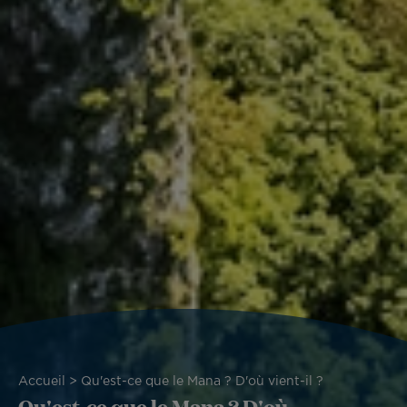
Fil
Accueil
Qu'est-ce que le Mana ? D'où vient-il ?
Qu'est-ce que le Mana ? D'où
d'Ariane