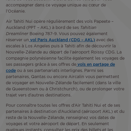
accompagner dans ce voyage unique au cœur de
l’Océanie.
Air Tahiti Nui opère régulièrement des vols Papeete –
Auckland (PPT – AKL) à bord de ses
Tahitian
Dreamliner
Boeing 787-9. Vous pouvez également
réserver un
vol Paris Auckland (CDG – AKL)
avec des
escales à Los Angeles puis à Tahiti afin de découvrir la
Nouvelle-Zélande au départ de l’aéroport Roissy CDG. La
compagnie polynésienne facilite également les voyages de
ses passagers grâce à ses offres de
vols en partage de
code
ou à ses partenariats interlignes. Parmi ses
partenaires, Qantas ou encore Aircalin vous permettent
de voyager en Nouvelle-Zélande facilement (dans la ville
de Queenstown ou à Christchurch), ou de prolonger votre
trajet vers d’autres destinations.
Pour connaître toutes les offres d’Air Tahiti Nui et de ses
partenaires à destination d’Auckland (aéroport AKL) et du
reste de la Nouvelle-Zélande, renseignez vos dates de
voyages et votre aéroport de départ. En seulement
quelques instants, consultez les prix des billets et les