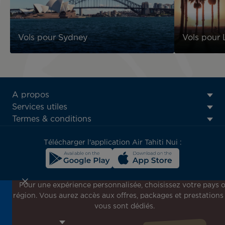
Vols pour Sydney
Vols pour 
ATN:
A propos
Footer
Services utiles
menu
Termes & conditions
block
Télécharger l'application Air Tahiti Nui :
Pour une expérience personnalisée, choisissez votre pays 
région. Vous aurez accès aux offres, packages et prestations
Inscrivez-vous à notre newsletter !
vous sont dédiés.
Recevez en avant-première toutes nos offres spéciales et
promotions, découvrez nos destinations et trouvez