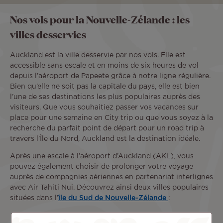
Nos vols pour la Nouvelle-Zélande : les
villes desservies
Auckland est la ville desservie par nos vols. Elle est
accessible sans escale et en moins de six heures de vol
depuis l’aéroport de Papeete grâce à notre ligne régulière.
Bien qu’elle ne soit pas la capitale du pays, elle est bien
l’une de ses destinations les plus populaires auprès des
visiteurs. Que vous souhaitiez passer vos vacances sur
place pour une semaine en City trip ou que vous soyez à la
recherche du parfait point de départ pour un road trip à
travers l’Île du Nord, Auckland est la destination idéale.
Après une escale à l’aéroport d’Auckland (AKL), vous
pouvez également choisir de prolonger votre voyage
auprès de compagnies aériennes en partenariat interlignes
avec Air Tahiti Nui. Découvrez ainsi deux villes populaires
situées dans l’
île du Sud de Nouvelle-Zélande
:
Queenstown : c’est l’option parfaite pour les