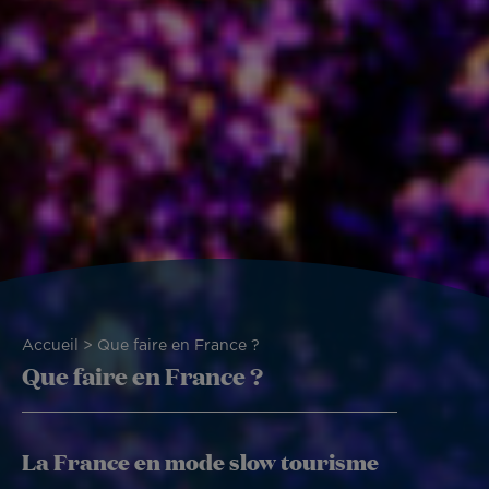
Fil
Accueil
Que faire en France ?
Que faire en France ?
d'Ariane
La France en mode slow tourisme