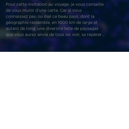
Pour cette invitation au voyage, je vous conseille
de vous munir d’une carte. Car si vous
connaissez peu ou mal ce beau pays, dont la
géographie rassemble, en 1000 km de large et
autant de long, une diversité telle de paysages
que vous aurez envie de tous les voir, se repérer
sera essentiel.
Voici un petit guide pour organiser votre voyage et
trouver quoi visiter en France durant vos prochains
séjours dans l’hexagone.
Organiser un voyage en France : infos et
conseils
Choisir un moyen de transport pour le slow Tourisme