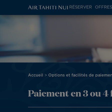
ATN:
RÉSERVER
OFFRES
Main
menu
Aller
Image
block
au
contenu
principal
Fil
Accueil
Options et facilités de paieme
d'Ariane
Paiement en 3 ou 4 