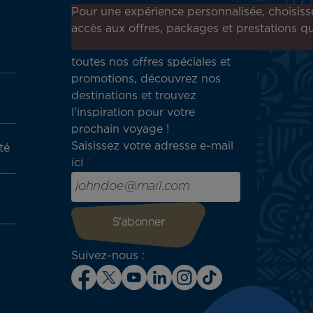
Inscrivez-vous à notre
Pour une expérience personnalisée, choisiss
newsletter !
accès aux offres, packages et prestations qu
Recevez en avant-première
toutes nos offres spéciales et
promotions, découvrez nos
destinations et trouvez
l'inspiration pour votre
prochain voyage !
Saisissez votre adresse e-mail
té
ici
Suivez-nous :