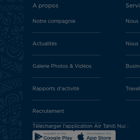
ATN:
A propos
Servi
Footer
menu
Notre compagnie
Nous 
block
Actualités
Nous 
Galerie Photos & Vidéos
Busin
Rapports d'activité
Trave
Recrutement
Télécharger l'application Air Tahiti Nui :