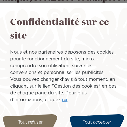
 les billets au départ de la France métropolitaine, de l’E
Confidentialité sur ce
eurs spécificités :
site
ance, Italie et Polynésie Française.
s à consulter les conditions générales de
FLOA
.
Nous et nos partenaires déposons des cookies
pour le fonctionnement du site, mieux
comprendre son utilisation, suivre les
ine aventure avec Air Tahiti 
conversions et personnaliser les publicités.
Vous pouvez changer d'avis à tout moment, en
cliquant sur le lien "Gestion des cookies" en bas
Arrivée à
de chaque page du site. Pour plus
d'informations, cliquez
ici
.
t vous intéresser...
Tout refuser
Tout accepter