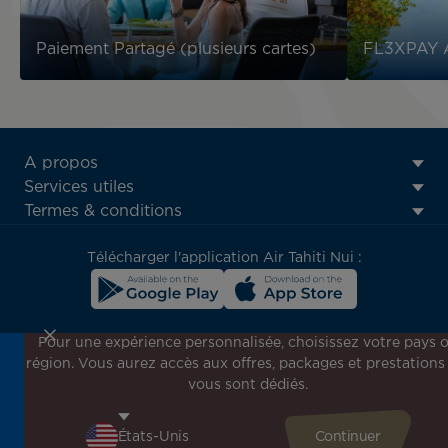
Paiement Partagé (plusieurs cartes)
FL3XPAY A
ATN:
A propos
Footer
Services utiles
menu
Termes & conditions
block
Télécharger l'application Air Tahiti Nui :
Pour une expérience personnalisée, choisissez votre pays 
région. Vous aurez accès aux offres, packages et prestations
Inscrivez-vous à notre newsletter !
vous sont dédiés.
Recevez en avant-première toutes nos offres spéciales et
promotions, découvrez nos destinations et trouvez
l'inspiration pour votre prochain voyage !