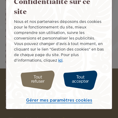
Confidentialité sur ce
site
À la fin de votre réservation, sélectionnez l’option et
procédez à son règlement pour bénéficier d’un délai de
réflexion de 72 h. Le paiement peut être effectuer par CB,
Nous et nos partenaires déposons des cookies
Visa ou MasterCard (à l’exception des cartes Électron et
pour le fonctionnement du site, mieux
Maestro). Un email de confirmation vous sera adressé peu
comprendre son utilisation, suivre les
après.
conversions et personnaliser les publicités.
Vous pouvez changer d'avis à tout moment, en
Payez vos places avant l’expiration du délai pour profiter
cliquant sur le lien "Gestion des cookies" en bas
de votre tarif garanti. Pour cela, retrouvez votre tarif
de chaque page du site. Pour plus
bloqué en vous connectant à votre espace « Gérer ma
d'informations, cliquez
ici
.
réservation ».
Accéder à votre réservation
Tout
Tout
refuser
accepter
Pour vous connecter et retrouver vos vols, renseignez
votre référence de réservation ou le numéro de billet
Gérer mes paramètres cookies
fourni par votre agence de voyages ou indiqué dans votre
e-mail de confirmation.