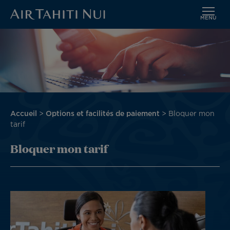
MENU
Aller
Image
au
contenu
principal
Fil
Accueil
Options et facilités de paiement
Bloquer mon
d'Ariane
tarif
Bloquer mon tarif