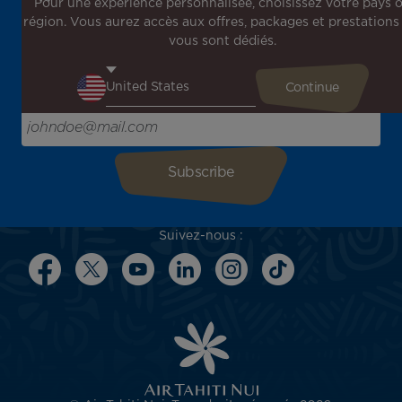
Pour une expérience personnalisée, choisissez votre pays 
région. Vous aurez accès aux offres, packages et prestations
Inscrivez-vous à notre newsletter !
vous sont dédiés.
Recevez en avant-première toutes nos offres spéciales et
promotions, découvrez nos destinations et trouvez
l'inspiration pour votre prochain voyage !
Enter your email here
Suivez-nous :