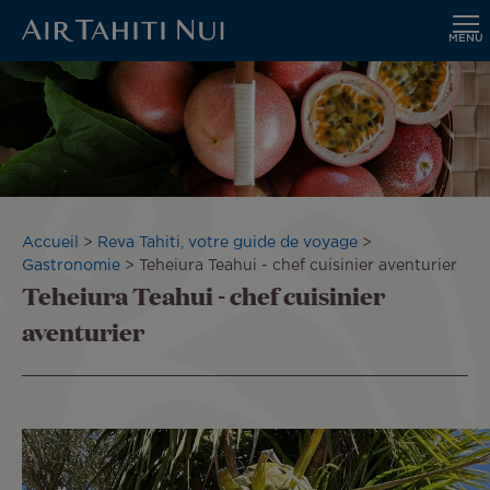
MENU
Aller
au
contenu
principal
Fil
Accueil
Reva Tahiti, votre guide de voyage
d'Ariane
Gastronomie
Teheiura Teahui - chef cuisinier aventurier
Teheiura Teahui - chef cuisinier
aventurier