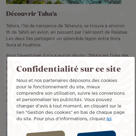
Découvrir Taha’a
Taha’a, l’île de naissance de Teheiura, se trouve à environ
1h de Tahiti en avion, en passant par l’aéroport de Raiatea.
Les deux îles partagent un splendide lagon entre Bora
Bora et Huahine.
Pour l’aventurier, il n’y a aucun doute ; Taha’a est l’une des
destinations indispensables durant votre voyage en
Confidentialité sur ce site
Polynésie. «
Je conseille vraiment de découvrir Taha’a,
c’est une île magnifique. Allez dans les plantations de
Nous et nos partenaires déposons des cookies
vanille, écoutez les légendes de l’île, découvrez le jardin
pour le fonctionnement du site, mieux
de corail extrêmement bien préservé. Je conseille aussi de
comprendre son utilisation, suivre les conversions
faire une excursion en 4x4 pour découvrir l’intérieur de
et personnaliser les publicités. Vous pouvez
l’île qui est aussi très beau et sauvage
».
changer d'avis à tout moment, en cliquant sur le
lien "Gestion des cookies" en bas de chaque page
du site. Pour plus d'informations, cliquez
ici
.