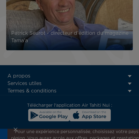
Patrick Seurot - directeur d’édition du magazine
Tama’a
ATN:
A propos
Footer
Services utiles
menu
Termes & conditions
block
Télécharger l'application Air Tahiti Nui :
Pour une expérience personnalisée, choisissez votre pays
région. Vous aurez accès aux offres, packages et prestation