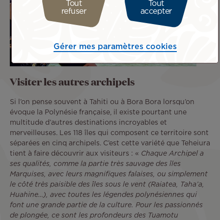
Tout
Tout
refuser
accepter
Gérer mes paramètres cookies
Visiter les autres archipels
Si l’on pense souvent à Tahiti ou à Bora Bora lorsqu’on
évoque la Polynésie française, il existe pourtant une
multitude d’autres destinations incroyables et
merveilleuses. Les 118 îles qui composent ce territoire sont
séparées en cinq archipels. C’est cette variété que Teheiura
tient à faire découvrir aux visiteurs : «
Chaque Archipel a
ses qualités, comme la partie très sauvage des îles
Marquises, avec leurs magnifiques falaises, ou simplement
le côté très paisible des îles sous le vent (Raiatea, Taha’a,
Huahine…), avec toutes les légendes polynésiennes qui
font une grande partie de la culture. Pour les passionnés
de plongée, ce sont les profondeurs des Tuamotu