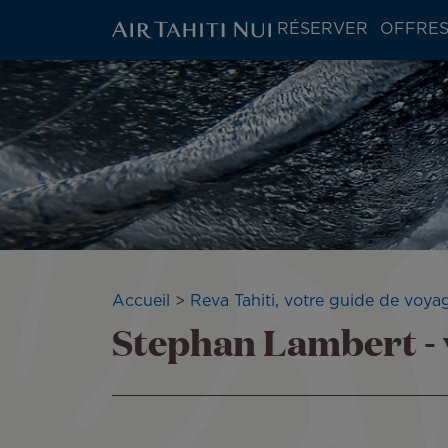
ATN:
RÉSERVER
OFFRES
Main
menu
Aller
block
au
contenu
principal
Fil
Accueil
Reva Tahiti, votre guide de voy
Stephan Lambert -
d'Ariane