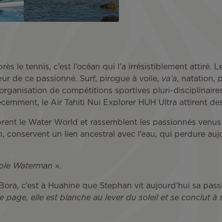
s le tennis, c’est l’océan qui l’a irrésistiblement attiré. 
ur de ce passionné. Surf, pirogue à voile,
va’a
, natation, 
s l’organisation de compétitions sportives pluri-disciplina
 récemment, le Air Tahiti Nui Explorer HUH Ultra attirent d
ent le Water World et rassemblent les passionnés venus 
n
, conservent un lien ancestral avec l’eau, qui perdure au
euple Waterman
».
Bora, c’est à Huahine que Stephan vit aujourd’hui sa pass
 page, elle est blanche au lever du soleil et se conclut à s