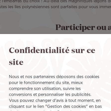
ez l’embarras du choix ! Au-delà des magnifiques lagons
utes les îles polynésiennes sont parfaites pour vous imm
Participer ou a
événement spor
Confidentialité sur ce
Vous êtes un passionné de sp
site
de participer à une compétiti
organisées tout au long de l’
Stephan Lambert, comme la A
Nous et nos partenaires déposons des cookies
uniques. Des défis inédits et
pour le fonctionnement du site, mieux
humaine sans précédent.
comprendre son utilisation, suivre les
«
Ce sont des
étapes organi
conversions et personnaliser les publicités.
variés, permettant à la foi
Vous pouvez changer d'avis à tout moment, en
aux spectateurs de découvrir
cliquant sur le lien "Gestion des cookies" en bas