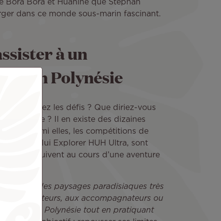
 de Bora Bora et Huahine que Stephan
erger dans ce monde sous-marin fascinant.
ssister à un
tif en Polynésie
ort et aimez les défis ? Que diriez-vous
on sportive ? Il en existe des dizaines
année. Parmi elles, les compétitions de
ir Tahiti Nui Explorer HUH Ultra, sont
 variés se suivent au cours d’une aventure
sées dans des paysages paradisiaques très
s aux compétiteurs, aux accompagnateurs ou
 les îles de Polynésie tout en pratiquant