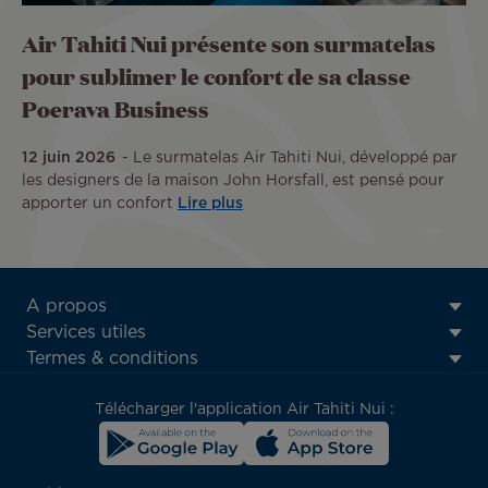
Air Tahiti Nui présente son surmatelas
pour sublimer le confort de sa classe
Poerava Business
12 juin 2026
Le surmatelas Air Tahiti Nui, développé par
les designers de la maison John Horsfall, est pensé pour
apporter un confort
Lire plus
ATN:
A propos
Footer
Services utiles
menu
Termes & conditions
block
Télécharger l'application Air Tahiti Nui :