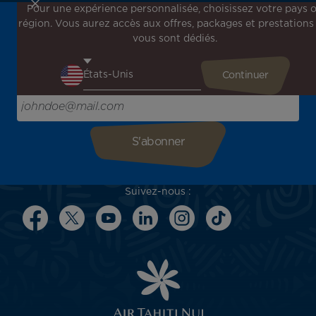
Pour une expérience personnalisée, choisissez votre pays 
région. Vous aurez accès aux offres, packages et prestations
Inscrivez-vous à notre newsletter !
vous sont dédiés.
Recevez en avant-première toutes nos offres spéciales et
promotions, découvrez nos destinations et trouvez
l'inspiration pour votre prochain voyage !
Saisissez votre adresse e-mail ici
Suivez-nous :