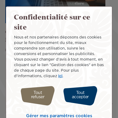
Confidentialité sur ce
site
Comment profiter de l’option Cash &
Nous et nos partenaires déposons des cookies
Miles ?
pour le fonctionnement du site, mieux
comprendre son utilisation, suivre les
Pour utiliser ce service en ligne :
conversions et personnaliser les publicités.
Vous pouvez changer d'avis à tout moment, en
Réservez
en sélectionnant l’onglet Cash & Miles
cliquant sur le lien "Gestion des cookies" en bas
Connectez-vous à votre compte Club Tiare.
de chaque page du site. Pour plus
Suivez le processus de réservation habituel, la
d'informations, cliquez
ici
.
sélection du montant en Miles se fait au niveau de
la page de paiement.
Indiquez le montant de Miles que vous souhaitez
Tout
Tout
dépenser en utilisant le curseur qui vous indique
refuser
accepter
l’économie réalisée.
Renseignez votre numéro de carte de crédit pour le
complément et les taxes.
Validez votre paiement.
Gérer mes paramètres cookies