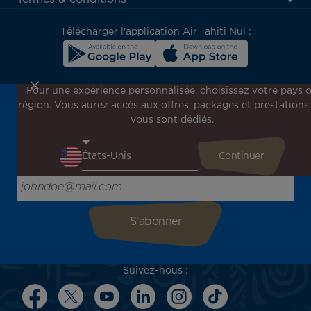
block
Télécharger l'application Air Tahiti Nui :
Pour une expérience personnalisée, choisissez votre pays 
région. Vous aurez accès aux offres, packages et prestations
Inscrivez-vous à notre newsletter !
vous sont dédiés.
Recevez en avant-première toutes nos offres spéciales et
promotions, découvrez nos destinations et trouvez
l'inspiration pour votre prochain voyage !
Saisissez votre adresse e-mail ici
Suivez-nous :