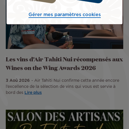
Gérer mes paramètres cookies
Les vins d’Air Tahiti Nui récompensés aux
Wines on the Wing Awards 2026
3 Aoû 2026
Air Tahiti Nui confirme cette année encore
l’excellence de la sélection de vins qui vous est servie à
bord des
Lire plus