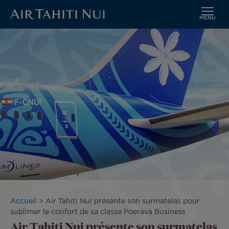
MENU
Aller
Image
au
contenu
principal
Fil
Accueil
Air Tahiti Nui présente son surmatelas pour
d'Ariane
sublimer le confort de sa classe Poerava Business
Air Tahiti Nui présente son surmatelas