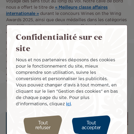
voyage des sens tout au long du vol. Notre cave de bord
nous a offert le titre de
« Meilleure classe affaires
internationale »
durant le concours Wines on the Wing
Awards 2025, ainsi que deux médailles dans les catégories
vin pétillant et vin rouge en classe affaires lors du
concours Cellars in the Sky 2026.
Confidentialité sur ce
Et n’oublions pas le kit de voyage récemment revisité.
site
Cette trousse de confort est offerte et contient un trio de
soins hydratants, une brosse à dents et son dentifrice, un
Nous et nos partenaires déposons des cookies
stylo, mais aussi des chaussettes et un masque de sommeil
pour le fonctionnement du site, mieux
conçus en fibre de bambou, ainsi que des bouchons
comprendre son utilisation, suivre les
d’oreille anti-bruit. De quoi assurer à chacun un sommeil
conversions et personnaliser les publicités.
confortable jusqu’au bout des sens.
Vous pouvez changer d'avis à tout moment, en
cliquant sur le lien "Gestion des cookies" en bas
de chaque page du site. Pour plus
d'informations, cliquez
ici
.
Tout
Tout
refuser
accepter