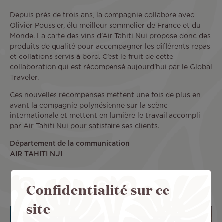
Depuis près de trois ans, la compagnie collabore avec
Olivier Poussier, élu meilleur sommelier de France et du
Monde. La carte des vins d’Air Tahiti Nui propose donc des
produits de qualité pour accompagner les différents repas
et collations servis à bord. C’est le fruit de cette
collaboration qui est récompensé aujourd’hui par le Global
Traveler.
Ces nouvelles récompenses mettent une fois de plus en
avant la compagnie polynésienne sur la scène
internationale et mettent en lumière le travail accompli
par Air Tahiti Nui pour satisfaire ses clients.
Département de la communication
AIR TAHITI NUI
Confidentialité sur ce
site