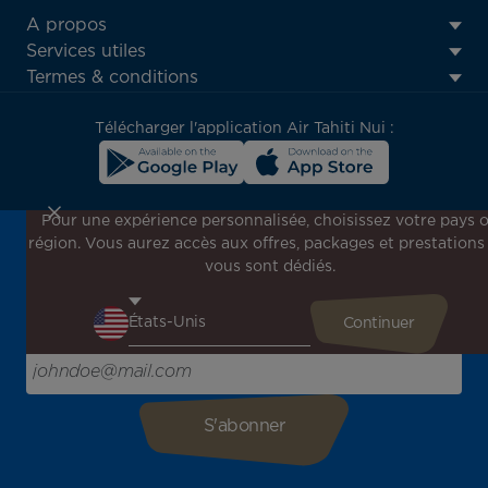
ATN:
A propos
Footer
Services utiles
menu
Termes & conditions
block
Télécharger l'application Air Tahiti Nui :
Pour une expérience personnalisée, choisissez votre pays 
région. Vous aurez accès aux offres, packages et prestations
Inscrivez-vous à notre newsletter !
vous sont dédiés.
Recevez en avant-première toutes nos offres spéciales et
promotions, découvrez nos destinations et trouvez
l'inspiration pour votre prochain voyage !
Saisissez votre adresse e-mail ici