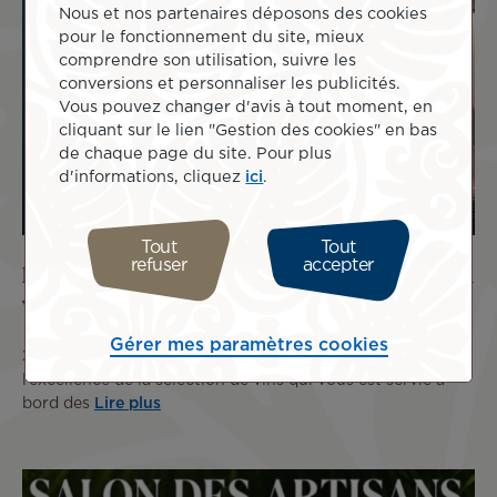
Nous et nos partenaires déposons des cookies
pour le fonctionnement du site, mieux
comprendre son utilisation, suivre les
conversions et personnaliser les publicités.
Vous pouvez changer d'avis à tout moment, en
cliquant sur le lien "Gestion des cookies" en bas
de chaque page du site. Pour plus
d'informations, cliquez
ici
.
Tout
Tout
refuser
accepter
Les vins d’Air Tahiti Nui récompensés aux
Wines on the Wing Awards 2026
Gérer mes paramètres cookies
3 Aoû 2026
Air Tahiti Nui confirme cette année encore
l’excellence de la sélection de vins qui vous est servie à
bord des
Lire plus