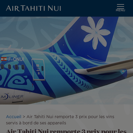
MENU
Aller
Image
au
contenu
principal
Fil
Accueil
Air Tahiti Nui remporte 3 prix pour les vins
d'Ariane
servis à bord de ses appareils
Air Tahiti Nui remporte 3 prix pour les