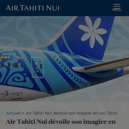
MENU
Aller
Image
au
contenu
principal
Fil
Accueil
Air Tahiti Nui dévoile son imagier en reo Tahiti
Air Tahiti Nui dévoile son imagier en
d'Ariane