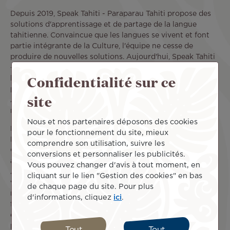
Depuis 2019, Speak Tahiti - Paraparau Tahiti propose des
solutions d'apprentissage et de partage de la langue
tahitienne. Convaincue que les langues se vivent et font
partie intégrante de la Culture, l'équipe ne cesse de
produire de nouvelles solutions. Aujourd'hui, Speak Tahiti
- Paraparau Tahiti se met également au service d'autres
Confidentialité sur ce
langues autochtones à travers le monde pour la
préservation de la diversité linguistique et des cultures.
site
Air Tahiti Nui est fier de lui apporter son aide dans cette
mission.
Nous et nos partenaires déposons des cookies
Heiura Itae-Tetaa, CEO-Fondatrice de Speak Tahiti -
pour le fonctionnement du site, mieux
Paraparau Tahiti, est ravie de voir naître de tels projets : «
comprendre son utilisation, suivre les
C’est une fierté de collaborer avec notre compagnie
conversions et personnaliser les publicités.
aérienne pour promouvoir notre culture et nos langues.
Vous pouvez changer d'avis à tout moment, en
Après notre mini-série d’apprentissage du reo tahiti, nous
cliquant sur le lien "Gestion des cookies" en bas
voici avec une nouvelle œuvre originale. Cet imagier a été
de chaque page du site. Pour plus
réalisé en étroite collaboration avec la compagnie. Il est le
d'informations, cliquez
ici
.
fruit de notre amour pour nos langues autochtones, mais
également pour la Polynésie qui offre, au-delà des
paysages magnifiques des 5 archipels, le plus merveilleux