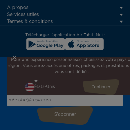
ATN:
A propos
Footer
Services utiles
menu
Termes & conditions
block
Télécharger l'application Air Tahiti Nui :
Pour une expérience personnalisée, choisissez votre pays 
région. Vous aurez accès aux offres, packages et prestations
Inscrivez-vous à notre newsletter !
vous sont dédiés.
Recevez en avant-première toutes nos offres spéciales et
promotions, découvrez nos destinations et trouvez
l'inspiration pour votre prochain voyage !
Saisissez votre adresse e-mail ici