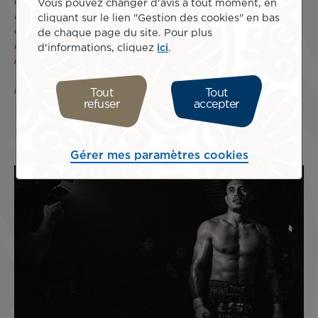
métropole. Merci également à nos amis Pascale et Julien
Vous pouvez changer d'avis à tout moment, en
Marckt, de Moetera Productions, qui nous accompagnent
cliquant sur le lien "Gestion des cookies" en bas
depuis longtemps dans nos productions vidéo. Enfin,
de chaque page du site. Pour plus
merci à toutes celles et ceux qui continuent d’écouter
d'informations, cliquez
ici
.
notre musique et de nous suivre sur les réseaux sociaux.
Vos messages nous touchent énormément et nous font
régulièrement chaud au cœur. »
Tout
Tout
refuser
accepter
Gérer mes paramètres cookies