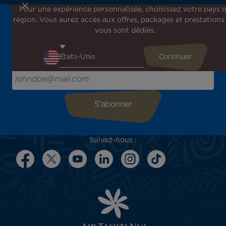
Pour une expérience personnalisée, choisissez votre pays 
région. Vous aurez accès aux offres, packages et prestations
Inscrivez-vous à notre newsletter !
vous sont dédiés.
Recevez en avant-première toutes nos offres spéciales et
promotions, découvrez nos destinations et trouvez
l'inspiration pour votre prochain voyage !
Saisissez votre adresse e-mail ici
Suivez-nous :