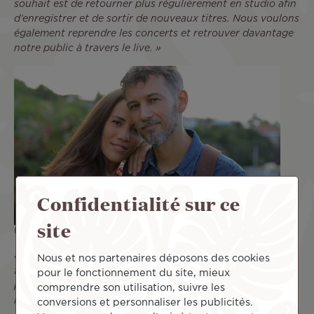
souhait est de retourner plus régulièrement en studio afin
d’enregistrer et de sortir de nouveaux titres. Nous voulons
également reprendre les concerts et retrouver davantage
notre public à travers le live. »
Confidentialité sur ce
site
Un dernier mot ou des remerciements ?
« Un très grand merci à Air Tahiti Nui, qui nous soutient
Nous et nos partenaires déposons des cookies
fidèlement depuis le début de cette aventure à travers son
pour le fonctionnement du site, mieux
programme « Ambassadeurs ». Ce partenariat va une
comprendre son utilisation, suivre les
nouvelle fois nous permettre de nous produire en
conversions et personnaliser les publicités.