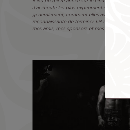
« Ma première année sur le circuit a été éco
J’ai écouté les plus expérimentées du Tour,
généralement, comment elles avancent face 
reconnaissante de terminer 12ᵉ mondiale ce
mes amis, mes sponsors et mes fans pour vo