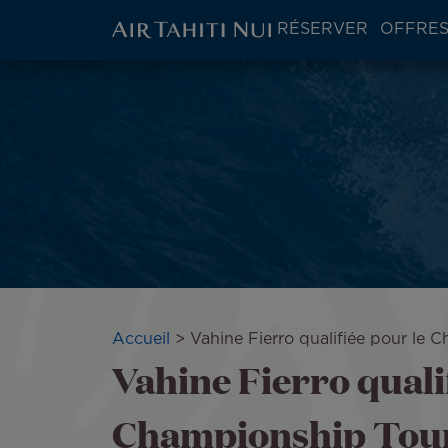
ATN:
RÉSERVER
OFFRES
Main
menu
Aller
block
au
contenu
principal
Fil
Accueil
Vahine Fierro qualifiée pour le
Vahine Fierro quali
d'Ariane
Championship Tou