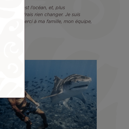
sible qu’est l’océan, et, plus
je ne voudrais rien changer. Je suis
ur 2026. Merci à ma famille, mon équipe,