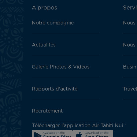
ATN:
A propos
Servi
Footer
menu
Notre compagnie
Nous 
block
Actualités
Nous 
Galerie Photos & Vidéos
Busin
Rapports d'activité
Trave
Recrutement
Télécharger l'application Air Tahiti Nui :