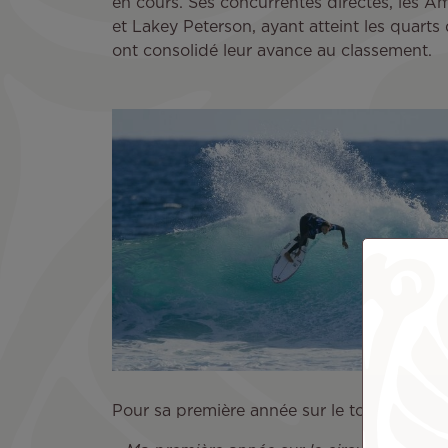
en cours. Ses concurrentes directes, les 
et Lakey Peterson, ayant atteint les quarts 
ont consolidé leur avance au classement.
Pour sa première année sur le tour, Vahine 