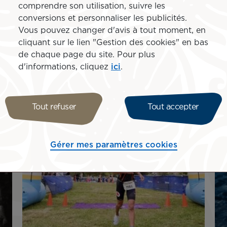
urtée. Mais, wow, qu’est-ce que j’ai appris.
comprendre son utilisation, suivre les
 observé comment elles affrontent ce terrain de jeu imprévi
conversions et personnaliser les publicités.
aux imprévus. Merci au surf : tu es mon maître de vie, et 
Vous pouvez changer d'avis à tout moment, en
tte année et de m’être qualifiée pour le Championship To
cliquant sur le lien "Gestion des cookies" en bas
tre soutien indéfectible. »
de chaque page du site. Pour plus
d'informations, cliquez
ici
.
Tout refuser
Tout accepter
Gérer mes paramètres cookies