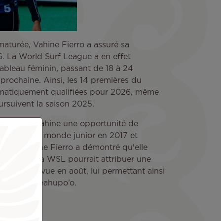
maturée, Vahine Fierro a assuré sa
6. La World Surf League a en effet
bleau féminin, passant de 18 à 24
 prochaine. Ainsi, les 14 premières du
omatiquement qualifiées pour 2026, même
ursuivent la saison 2025.
feuse de Huahine une opportunité de
mpionne du monde junior en 2017 et
 2024, Vahine Fierro a démontré qu'elle
e mondiale. La WSL pourrait attribuer une
hiti Pro prévue en août, lui permettant ainsi
 vague de Teahupo’o.