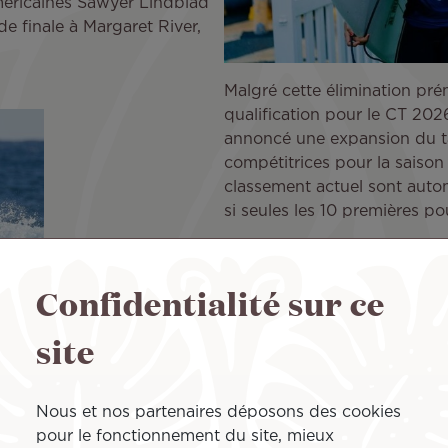
Américaines Sawyer Lindblad
de finale à Margaret River,
Malgré cette élimination pré
qualification pour le CT 202
annoncé une expansion du ta
compétitrices pour la saison
classement actuel sont aut
si seules les 10 premières po
Cette réforme offre à la sur
rebondir l'an prochain. Cha
Confidentialité sur ce
victorieuse du Pro Tahiti en
pouvait rivaliser avec l'élit
site
wild card à Fierro pour la Ta
de défendre son titre sur la
Fierro s’est montrée reconnaissante :
Nous et nos partenaires déposons des cookies
pour le fonctionnement du site, mieux