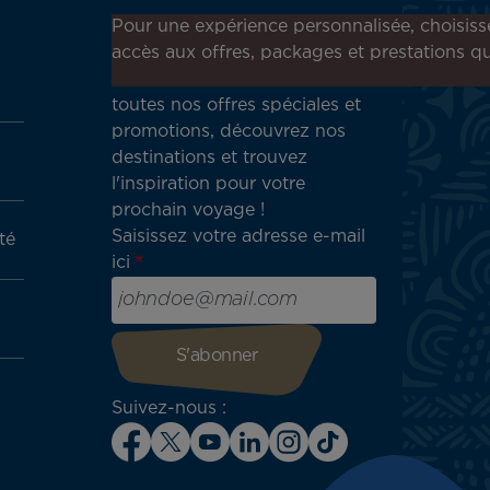
Inscrivez-vous à notre
Pour une expérience personnalisée, choisiss
newsletter !
accès aux offres, packages et prestations qu
Recevez en avant-première
toutes nos offres spéciales et
promotions, découvrez nos
destinations et trouvez
l'inspiration pour votre
prochain voyage !
Saisissez votre adresse e-mail
té
ici
Suivez-nous :