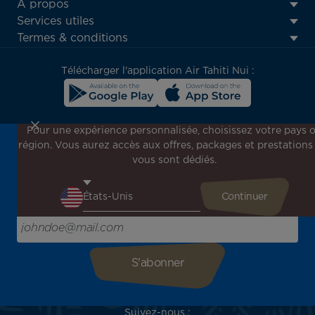
ATN:
A propos
Footer
Services utiles
menu
Termes & conditions
block
Télécharger l'application Air Tahiti Nui :
Pour une expérience personnalisée, choisissez votre pays 
région. Vous aurez accès aux offres, packages et prestations
Inscrivez-vous à notre newsletter !
vous sont dédiés.
Recevez en avant-première toutes nos offres spéciales et
promotions, découvrez nos destinations et trouvez
l'inspiration pour votre prochain voyage !
Saisissez votre adresse e-mail ici
Suivez-nous :