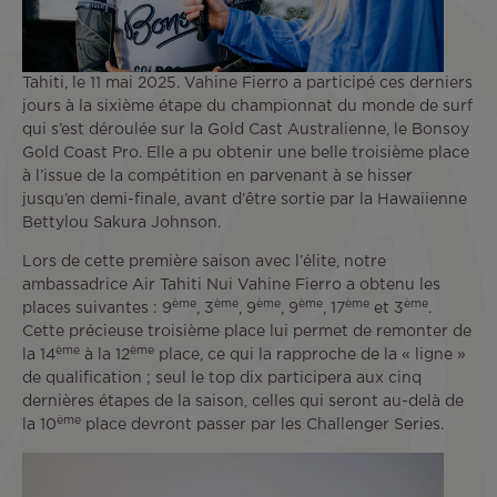
Tahiti, le 11 mai 2025. Vahine Fierro a participé ces derniers
jours à la sixième étape du championnat du monde de surf
qui s’est déroulée sur la Gold Cast Australienne, le Bonsoy
Gold Coast Pro. Elle a pu obtenir une belle troisième place
à l’issue de la compétition en parvenant à se hisser
jusqu’en demi-finale, avant d’être sortie par la Hawaiienne
Bettylou Sakura Johnson.
Lors de cette première saison avec l’élite, notre
ambassadrice Air Tahiti Nui Vahine Fierro a obtenu les
ème
ème
ème
ème
ème
ème
places suivantes : 9
, 3
, 9
, 9
, 17
et 3
.
Cette précieuse troisième place lui permet de remonter de
ème
ème
la 14
à la 12
place, ce qui la rapproche de la « ligne »
de qualification ; seul le top dix participera aux cinq
dernières étapes de la saison, celles qui seront au-delà de
ème
la 10
place devront passer par les Challenger Series.