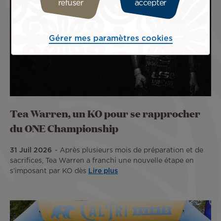
refuser
accepter
Gérer mes paramètres cookies
Tea Warren, un KO pour se rapprocher
du ONE Championship
31 Juil 2026
Après plusieurs mois de préparation et de
sacrifices, Tea Warren a franchi une nouvelle étape en
s’imposant par KO dès
Lire plus