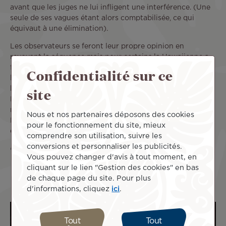
avant que les juges ne lui infligent une interférence. (Une
seule de ses vagues étant alors comptabilisée, ce qui
équivaut à une élimination).
Les observateurs se feront leur propre opinion en
revoyant la séquence mais pour certains la Hawaiienne a
forcé l’interférence en s’élançant au dernier moment par
Confidentialité sur ce
l’arrière, difficile pour Vahine de la voir. Il s’agit du plus
site
haut niveau du surf professionnel, nul doute que Vahine
Fierro saura retenir la leçon et se montrer désormais plus
méfiante dans le jeu des priorités. La prochaine étape, le
Nous et nos partenaires déposons des cookies
Margaret River Pro, se déroulera également en Australie
pour le fonctionnement du site, mieux
du 17 au 27 mai.
SB/ATN
comprendre son utilisation, suivre les
conversions et personnaliser les publicités.
Crédit photo : WSL / Beatriz Ryder.
Vous pouvez changer d'avis à tout moment, en
cliquant sur le lien "Gestion des cookies" en bas
de chaque page du site. Pour plus
d'informations, cliquez
ici
.
Tout
Tout