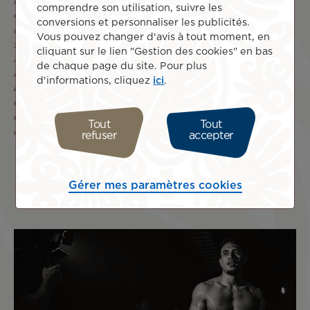
les actions de conservation qui façonnent l’avenir de nos
comprendre son utilisation, suivre les
océans. Cette année marque également une étape
conversions et personnaliser les publicités.
importante dans mon parcours, rendue possible grâce au
Vous pouvez changer d'avis à tout moment, en
soutien d’Air Tahiti Nui, partenaire de ces projets. Grâce à
cliquant sur le lien "Gestion des cookies" en bas
Air Tahiti Nui, je peux aujourd’hui me déplacer hors de la
de chaque page du site. Pour plus
Polynésie et porter plus loin ces histoires et cette richesse
d'informations, cliquez
ici
.
marine. Je tiens à vous remercier sincèrement pour la
confiance et l’engagement à mes côtés dans cette
démarche de valorisation et de sensibilisation autour de
Tout
Tout
nos océans. »
refuser
accepter
Gérer mes paramètres cookies