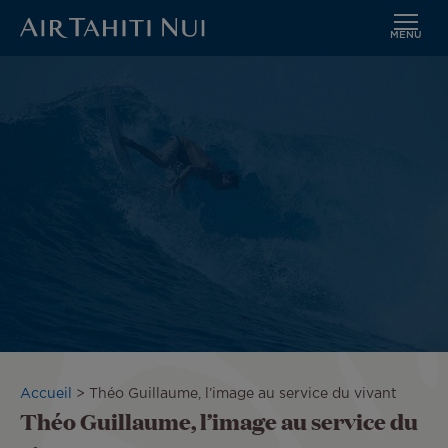
MENU
Aller
au
contenu
principal
Fil
Accueil
Théo Guillaume, l’image au service du vivant
Théo Guillaume, l’image au service du
d'Ariane