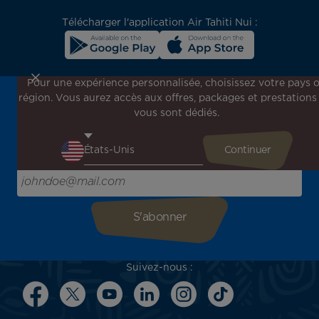
Télécharger l'application Air Tahiti Nui :
Pour une expérience personnalisée, choisissez votre pays 
région. Vous aurez accès aux offres, packages et prestations
Inscrivez-vous à notre newsletter !
vous sont dédiés.
Recevez en avant-première toutes nos offres spéciales et
promotions, découvrez nos destinations et trouvez
l'inspiration pour votre prochain voyage !
Saisissez votre adresse e-mail ici
Suivez-nous :