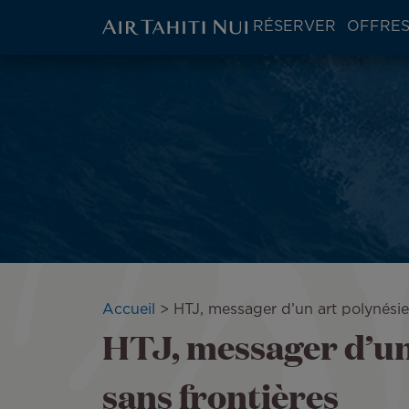
ATN:
RÉSERVER
OFFRES
Main
menu
Aller
block
au
contenu
principal
Fil
Accueil
HTJ, messager d’un art polynésie
HTJ, messager d’un
d'Ariane
sans frontières