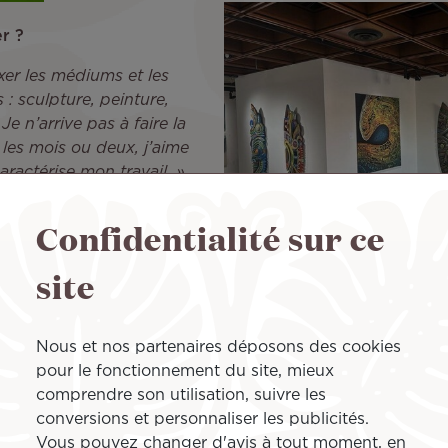
r ?
xer les médiums et les
 : sculpture, peinture,
e n’arrive pas à faire la
les mois ou deux, j’aime
aractérise mon travail. »
Confidentialité sur ce
site
 ?
e. Je peux vendre deux ou trois peintures en deux mois, pui
nseil aux jeunes artistes, ce serait de se constituer une 
Nous et nos partenaires déposons des cookies
e me permet de prendre le temps de créer. Les ventes son
pour le fonctionnement du site, mieux
comprendre son utilisation, suivre les
r ?
conversions et personnaliser les publicités.
’ont pas toujours été des succès financiers, mais humainem
Vous pouvez changer d'avis à tout moment, en