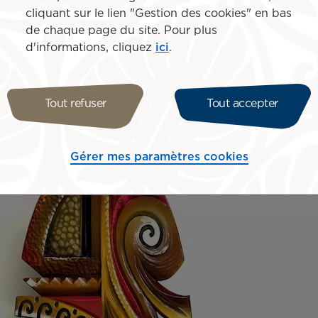
s, comme Dennis Jarvis, fondateur de Spyder Surfboards, o
cliquant sur le lien "Gestion des cookies" en bas
t une histoire de rencontres et de réseau : peut-être qu’u
de chaque page du site. Pour plus
es sur le long terme. Un grand merci à Air Tahiti Nui, à 
d'informations, cliquez
ici
.
e échelle, et aux hôtels Pearl Beach, avec qui je collabor
Tout refuser
Tout accepter
Gérer mes paramètres cookies