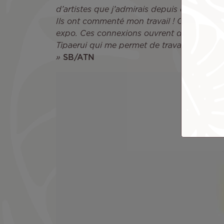
d’artistes que j’admirais depuis des année
Ils ont commenté mon travail ! C’est surtou
expo. Ces connexions ouvrent des perspectiv
Tipaerui qui me permet de travailler à grand
»
SB/ATN