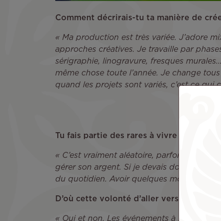
Comment décrirais-tu ta manière de crée
« Ma production est très variée. J’adore mi
approches créatives. Je travaille par phases
sérigraphie, linogravure, fresques murales…J
même chose toute l’année. Je change tous 
quand les projets sont variés, c’est ce qui c
Tu fais partie des rares à vivre de ton art
« C’est vraiment aléatoire, parfois difficil
gérer son argent. Si je devais donner un co
du quotidien. Avoir quelques mois d’avanc
D’où cette volonté d’aller vers l’extérieu
« Oui et non. Les événements à l’étranger n