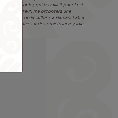
u Drew Brophy, qui travaillait pour Lost.
n jour, l’un d’eux me proposera une
la Direction de la culture, à Hamani Lab à
e toute l’année sur des projets incroyables.