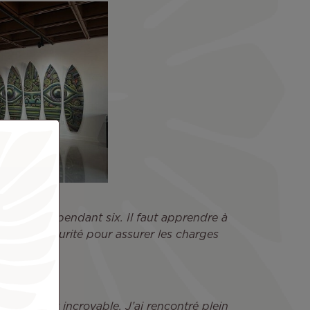
s plus rien pendant six. Il faut apprendre à
marge de sécurité pour assurer les charges
t rares. »
ent, c’est incroyable. J’ai rencontré plein