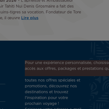
Juil 2026
L'apnéiste et Ambassadeur
ir Tahiti Nui Denis Grosmaire a fait des
uins-tigres sa vocation. Fondateur de Tore
e, il œuvre
Lire plus
Inscrivez-vous à notre
Pour une expérience personnalisée, choisiss
newsletter !
accès aux offres, packages et prestations qu
Recevez en avant-première
toutes nos offres spéciales et
promotions, découvrez nos
destinations et trouvez
l'inspiration pour votre
prochain voyage !