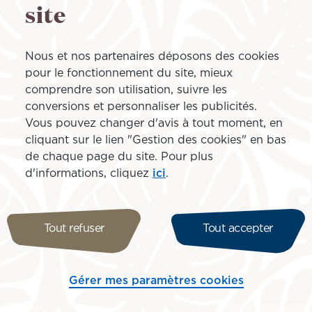
site
 qui viennent nourrir et
année, j’ai deux expositions
Nous et nos partenaires déposons des cookies
ra Bora, à la Galerie
pour le fonctionnement du site, mieux
Winkler, en octobre. Je
comprendre son utilisation, suivre les
NANOXHTJ 2026, une petite
conversions et personnaliser les publicités.
bre. Il y a aussi des
Vous pouvez changer d'avis à tout moment, en
’étranger, notamment à Los
cliquant sur le lien "Gestion des cookies" en bas
sente là-bas, et peut-être à
de chaque page du site. Pour plus
ti Nui pour son soutien à la
d'informations, cliquez
ici
.
 font partie du programme
aire rayonner la Polynésie à
 artistique ici, chez nous. À
Tout refuser
Tout accepter
 ! »
Gérer mes paramètres cookies