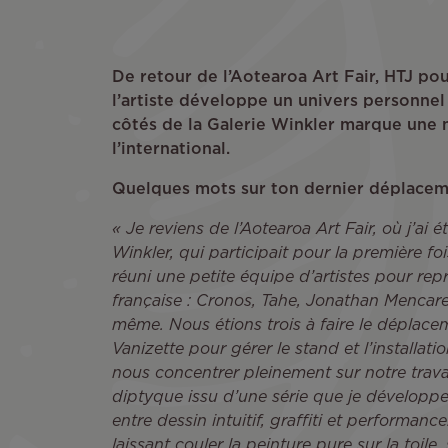
De retour de l’Aotearoa Art Fair, HTJ pou
l’artiste développe un univers personnel q
côtés de la Galerie Winkler marque une 
l’international.
Quelques mots sur ton dernier déplacem
« Je reviens de l’Aotearoa Art Fair, où j’ai ét
Winkler, qui participait pour la première foi
réuni une petite équipe d’artistes pour rep
française : Cronos, Tahe, Jonathan Mencarel
même. Nous étions trois à faire le déplace
Vanizette pour gérer le stand et l’installat
nous concentrer pleinement sur notre travai
diptyque issu d’une série que je développe
entre dessin intuitif, graffiti et performan
laissant couler la peinture pure sur la toile, 