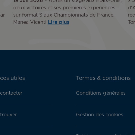
19 Juil 2026
Après un stage aux États-Unis,
7 
deux victoires et ses premières expériences
d'A
ar
sur format S aux Championnats de France,
req
Manea Vicenti
Lire plus
Tor
ces utiles
Termes & conditions
contacter
Conditions générales
trouver
Gestion des cookies