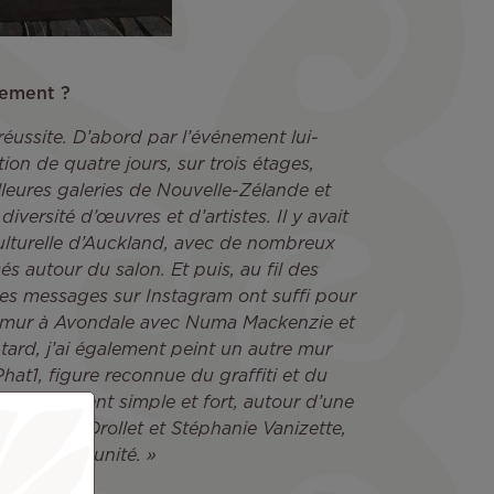
cement ?
réussite. D’abord par l’événement lui-
n de quatre jours, sur trois étages,
lleures galeries de Nouvelle-Zélande et
iversité d’œuvres et d’artistes. Il y avait
culturelle d’Auckland, avec de nombreux
 autour du salon. Et puis, au fil des
ues messages sur Instagram ont suffi pour
n mur à Avondale avec Numa Mackenzie et
tard, j’ai également peint un autre mur
Phat1, figure reconnue du graffiti et du
it un moment simple et fort, autour d’une
e Vaiana Drollet et Stéphanie Vanizette,
ette opportunité. »