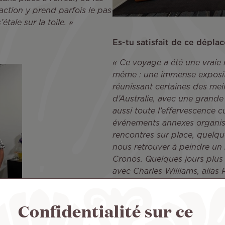
action y prend parfois le pas
étale sur la toile. »
Es-tu satisfait de ce dépla
« Ce voyage a été une vraie 
même : une immense expositio
réunissant certaines des mei
d’Australie, avec une grande d
aussi toute l’effervescence 
événements annexes organisés
rencontres sur place, quelq
nous retrouver à peindre u
Cronos. Quelques jours plus 
avec Charles Williams, alias 
muralisme à Auckland. C’éta
passion commune. Je remerci
Confidentialité sur ce
de la Galerie Winkler, pour c