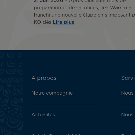
31 Juil 2026
Après plusieurs mois de
préparation et de sacrifices, Tea Warren a
franchi une nouvelle étape en s’imposant p
KO dès
Lire plus
ATN:
A propos
Servi
Footer
menu
Notre compagnie
Nous 
block
Actualités
Nous 