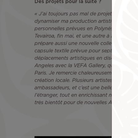
Des projets pour la suite ?
« J’ai toujours pas mal de projets en cours,
dynamiser ma production artistique. Cette 
personnelles prévues en Polynésie, une à Bo
Tevairoa, fin mai, et une autre à la Galerie 
prépare aussi une nouvelle collection HI
capsule textile prévue pour septembre/octo
déplacements artistiques en discussion à l
Angeles avec la VEFA Gallery, qui me repré
Paris. Je remercie chaleureusement Air Tahi
création locale. Plusieurs artistes du Pays
ambassadeurs, et c’est une belle façon de f
l’étranger, tout en enrichissant notre regard
très bientôt pour de nouvelles ARTventures