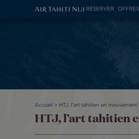
ATN:
RÉSERVER
OFFRES
Main
menu
Aller
block
au
contenu
principal
Fil
Accueil
HTJ, l’art tahitien en mouvement
HTJ, l’art tahitie
d'Ariane