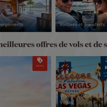
ergements
Voitures et Transferts
eilleures offres de vols et de 
Image
PROMO
OFF
SÉ
Voyage à Deux à Las
Vegas