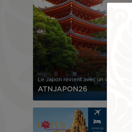
Le Japon revient avec un code prom
ATNJAPON26
Image
Image
OFFRE DE