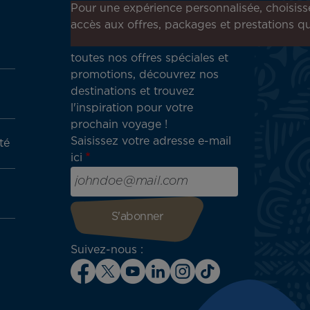
Inscrivez-vous à notre
Pour une expérience personnalisée, choisiss
newsletter !
accès aux offres, packages et prestations qu
Recevez en avant-première
toutes nos offres spéciales et
promotions, découvrez nos
destinations et trouvez
l'inspiration pour votre
prochain voyage !
Saisissez votre adresse e-mail
té
ici
Suivez-nous :