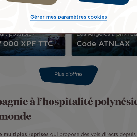
SÉJOUR
Vietnam
Gérer mes paramètres cookies
TENSÉMENT 2026
usieurs dates de
art possible)
Los Angeles à prix réd
7 000 XPF
TTC
Code ATNLAX
Plus d'offres
agnie à l’hospitalité polynési
u monde
e multiples reprises
qui propose des vols directs depuis 