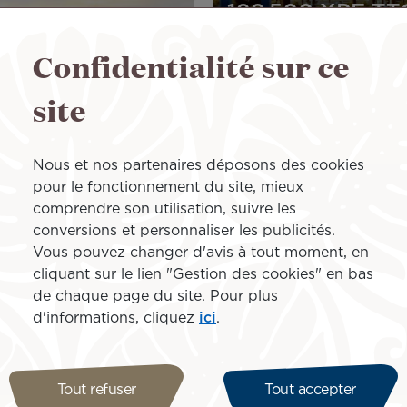
199 500 XPF
TT
Confidentialité sur ce
Image
site
Nous et nos partenaires déposons des cookies
pour le fonctionnement du site, mieux
comprendre son utilisation, suivre les
conversions et personnaliser les publicités.
o !
Vous pouvez changer d'avis à tout moment, en
cliquant sur le lien "Gestion des cookies" en bas
de chaque page du site. Pour plus
d'informations, cliquez
ici
.
Tout refuser
Tout accepter
OFFRE DE