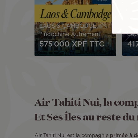
SÉJOUR
Le 
IN
LAOS & CAMBODGE,
(Pl
l'Indochine Autrement
dép
575 000 XPF
TTC
41
Air Tahiti Nui, la comp
Et Ses Îles au reste d
Air Tahiti Nui est la compagnie
primée à d