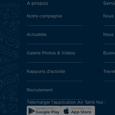
ATN:
A propos
Servi
Footer
menu
Notre compagnie
Nous 
block
Actualités
Nous 
Galerie Photos & Vidéos
Busin
Rapports d'activité
Trave
Recrutement
Télécharger l'application Air Tahiti Nui :