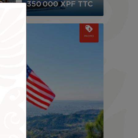
C
350 000 XPF
TTC
PROMO