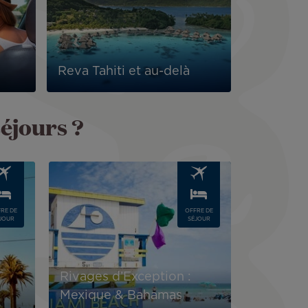
Reva Tahiti et au-delà
séjours ?
Image
RE DE
OFFRE DE
JOUR
SÉJOUR
Rivages d’Exception :
Mexique & Bahamas