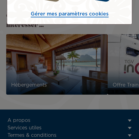
Ces prestations pourraient aussi vous
Gérer mes paramètres cookies
intéresser ...
Hébergements
Offre Train
ATN:
A propos
Footer
Services utiles
menu
Termes & conditions