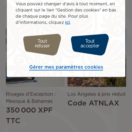
ATNJAPON26
199 500 XPF
Vous pouvez changer d'avis à tout moment, en
cliquant sur le lien "Gestion des cookies" en bas
TTC
de chaque page du site. Pour plus
d'informations, cliquez
ici
.
Image
Image
PROMO
Tout
Tout
refuser
accepter
OFFRE
DE
SÉJOUR
Gérer mes paramètres cookies
Rivages d’Exception :
Los Angeles à prix réduit
Mexique & Bahamas
Code ATNLAX
350 000 XPF
TTC