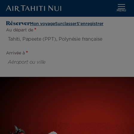
MENU
Aller
Image
Réserver
Mon voyage
Surclasser
S'enregistrer
au
Au départ de
contenu
principal
Arrivée à