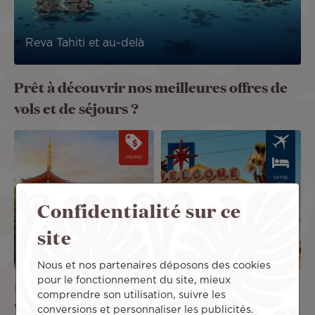
Reva Tahiti et au-delà
Prêt à découvrir nos meilleures offres de
vols et de séjours ?
Image
Image
PROMO
OFFRE
DE
SÉJOUR
Confidentialité sur ce
site
Nous et nos partenaires déposons des cookies
pour le fonctionnement du site, mieux
Le Japon revient avec un
Voyage à Deux à Las
comprendre son utilisation, suivre les
code promo !
Vegas
conversions et personnaliser les publicités.