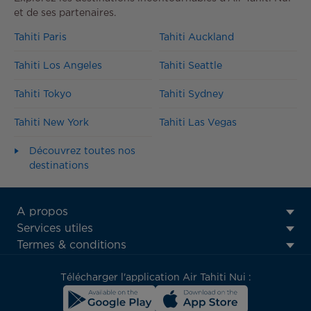
et de ses partenaires.
Tahiti Paris
Tahiti Auckland
Tahiti Los Angeles
Tahiti Seattle
Tahiti Tokyo
Tahiti Sydney
Tahiti New York
Tahiti Las Vegas
Découvrez toutes nos
destinations
ATN:
A propos
Footer
Services utiles
menu
Termes & conditions
block
Télécharger l'application Air Tahiti Nui :