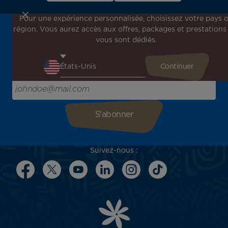
Pour une expérience personnalisée, choisissez votre pays 
région. Vous aurez accès aux offres, packages et prestations
Inscrivez-vous à notre newsletter !
vous sont dédiés.
Recevez en avant-première toutes nos offres spéciales et
promotions, découvrez nos destinations et trouvez
l'inspiration pour votre prochain voyage !
Saisissez votre adresse e-mail ici
Suivez-nous :