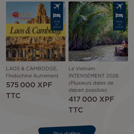
Image
Image
OFFRE
OFFRE
DE
DE
SÉJOUR
SÉJOUR
LAOS & CAMBODGE,
Le Vietnam
l'Indochine Autrement
INTENSÉMENT 2026
(Plusieurs dates de
575 000 XPF
départ possible)
TTC
417 000 XPF
TTC