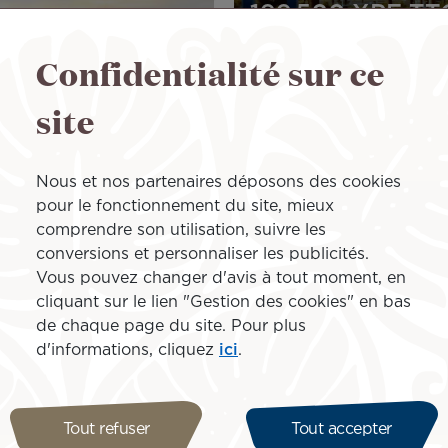
199 500 XPF
TT
Confidentialité sur ce
Image
site
Nous et nos partenaires déposons des cookies
pour le fonctionnement du site, mieux
comprendre son utilisation, suivre les
conversions et personnaliser les publicités.
o !
Vous pouvez changer d'avis à tout moment, en
cliquant sur le lien "Gestion des cookies" en bas
de chaque page du site. Pour plus
d'informations, cliquez
ici
.
Tout refuser
Tout accepter
OFFRE DE