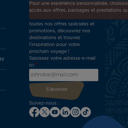
Inscrivez-vous à notre
Pour une expérience personnalisée, choisiss
newsletter !
accès aux offres, packages et prestations qu
Recevez en avant-première
toutes nos offres spéciales et
promotions, découvrez nos
destinations et trouvez
l'inspiration pour votre
prochain voyage !
Saisissez votre adresse e-mail
té
ici
Suivez-nous :