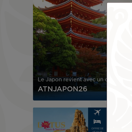
Le Japon revient avec un code prom
ATNJAPON26
Image
Image
OFFRE DE