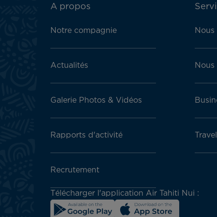
ATN:
A propos
Servi
Footer
menu
Notre compagnie
Nous 
block
Actualités
Nous 
Galerie Photos & Vidéos
Busin
Rapports d'activité
Trave
Recrutement
Télécharger l'application Air Tahiti Nui :