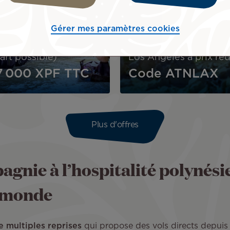
SÉJOUR
Vietnam
Gérer mes paramètres cookies
TENSÉMENT 2026
usieurs dates de
art possible)
Los Angeles à prix réd
7 000 XPF
TTC
Code ATNLAX
Plus d'offres
agnie à l’hospitalité polynési
u monde
e multiples reprises
qui propose des vols directs depuis 