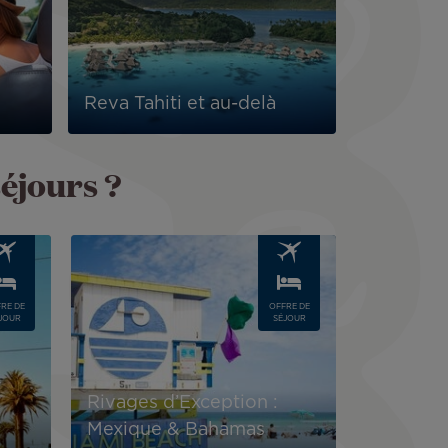
Reva Tahiti et au-delà
séjours ?
Image
RE DE
OFFRE DE
JOUR
SÉJOUR
Rivages d’Exception :
Mexique & Bahamas