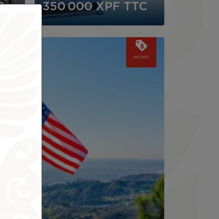
C
350 000 XPF
TTC
PROMO