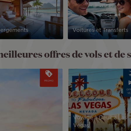
ergements
Voitures et Transferts
eilleures offres de vols et de 
Image
PROMO
OFF
SÉ
Voyage à Deux à Las
Vegas