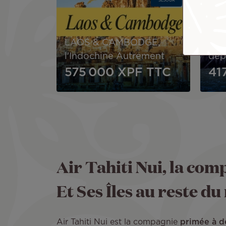
SÉJOUR
Le 
IN
LAOS & CAMBODGE,
(Pl
l'Indochine Autrement
dép
575 000 XPF
TTC
41
Air Tahiti Nui, la comp
Et Ses Îles au reste d
Air Tahiti Nui est la compagnie
primée à d