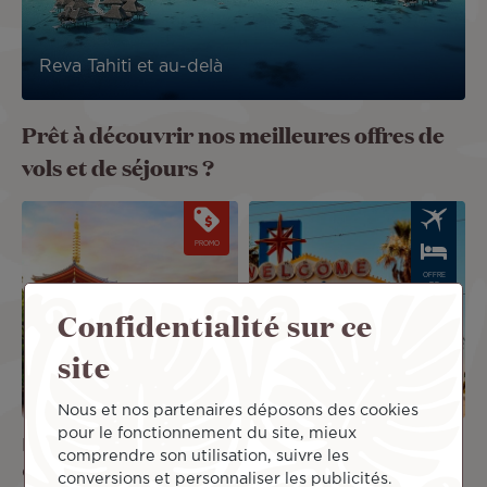
Reva Tahiti et au-delà
Prêt à découvrir nos meilleures offres de
vols et de séjours ?
Image
Image
PROMO
OFFRE
DE
SÉJOUR
Confidentialité sur ce
site
Nous et nos partenaires déposons des cookies
pour le fonctionnement du site, mieux
Le Japon revient avec un
Voyage à Deux à Las
comprendre son utilisation, suivre les
code promo !
Vegas
conversions et personnaliser les publicités.