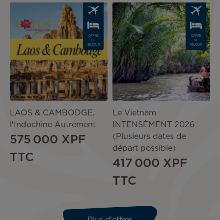
Image
Image
OFFRE
OFFRE
DE
DE
SÉJOUR
SÉJOUR
LAOS & CAMBODGE,
Le Vietnam
l'Indochine Autrement
INTENSÉMENT 2026
(Plusieurs dates de
575 000 XPF
départ possible)
TTC
417 000 XPF
TTC