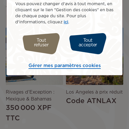
ATNJAPON26
199 500 XPF
Vous pouvez changer d'avis à tout moment, en
cliquant sur le lien "Gestion des cookies" en bas
TTC
de chaque page du site. Pour plus
d'informations, cliquez
ici
.
Image
Image
PROMO
Tout
Tout
refuser
accepter
OFFRE
DE
SÉJOUR
Gérer mes paramètres cookies
Rivages d’Exception :
Los Angeles à prix réduit
Mexique & Bahamas
Code ATNLAX
350 000 XPF
TTC