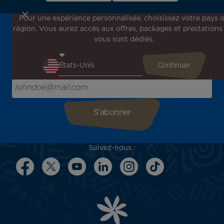
Pour une expérience personnalisée, choisissez votre pays 
région. Vous aurez accès aux offres, packages et prestations
Inscrivez-vous à notre newsletter !
vous sont dédiés.
Recevez en avant-première toutes nos offres spéciales et
promotions, découvrez nos destinations et trouvez
l'inspiration pour votre prochain voyage !
Saisissez votre adresse e-mail ici
Suivez-nous :