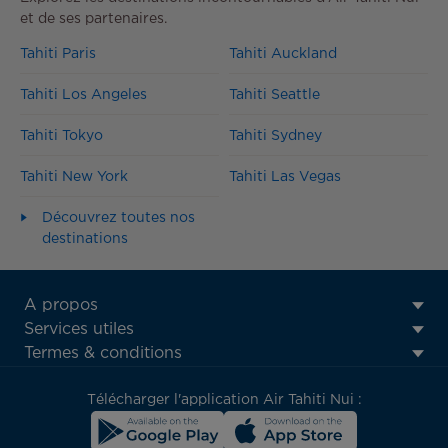
et de ses partenaires.
Tahiti Paris
Tahiti Auckland
Tahiti Los Angeles
Tahiti Seattle
Tahiti Tokyo
Tahiti Sydney
Tahiti New York
Tahiti Las Vegas
Découvrez toutes nos
destinations
ATN:
A propos
Footer
Services utiles
menu
Termes & conditions
block
Télécharger l'application Air Tahiti Nui :