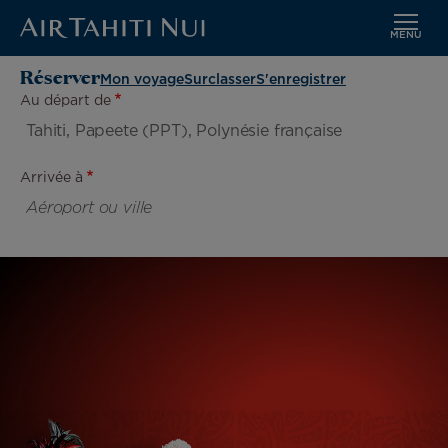
MENU
Aller
Image
Réserver
Mon voyage
Surclasser
S'enregistrer
au
Au départ de
contenu
principal
Arrivée à