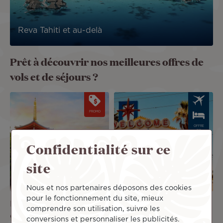
Reva Tahiti et au-delà
Prêt à découvrir nos meilleures offres de
vols et de séjours ?
Image
Image
PROMO
OFFRE
DE
SÉJOUR
Confidentialité sur ce
site
Nous et nos partenaires déposons des cookies
pour le fonctionnement du site, mieux
Le Japon revient avec un
Voyage à Deux à Las
comprendre son utilisation, suivre les
code promo !
Vegas
conversions et personnaliser les publicités.