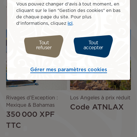
ATNJAPON26
199 500 XPF
Vous pouvez changer d'avis à tout moment, en
cliquant sur le lien "Gestion des cookies" en bas
TTC
de chaque page du site. Pour plus
d'informations, cliquez
ici
.
Image
Image
PROMO
Tout
Tout
refuser
accepter
OFFRE
DE
SÉJOUR
Gérer mes paramètres cookies
Rivages d’Exception :
Los Angeles à prix réduit
Mexique & Bahamas
Code ATNLAX
350 000 XPF
TTC