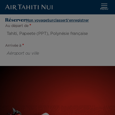
MENU
Aller
Image
Réserver
Mon voyage
Surclasser
S'enregistrer
au
Au départ de
contenu
principal
Arrivée à