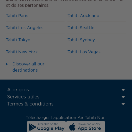
et de ses partenaires.
Tahiti Paris
Tahiti Auckland
Tahiti Los Angeles
Tahiti Seattle
Tahiti Tokyo
Tahiti Sydney
Tahiti New York
Tahiti Las Vegas
Discover all our
destinations
ATN:
A propos
Footer
Services utiles
menu
Termes & conditions
block
Télécharger l'application Air Tahiti Nui :