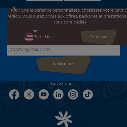
Pour une expérience personnalisée, choisissez votre pays 
région. Vous aurez accès aux offres, packages et prestations
Inscrivez-vous à notre newsletter !
vous sont dédiés.
Recevez en avant-première toutes nos offres spéciales et
promotions, découvrez nos destinations et trouvez
l'inspiration pour votre prochain voyage !
Saisissez votre adresse e-mail ici
Suivez-nous :