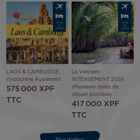
Image
Image
OFFRE
OFFRE
DE
DE
SÉJOUR
SÉJOUR
LAOS & CAMBODGE,
Le Vietnam
l'Indochine Autrement
INTENSÉMENT 2026
(Plusieurs dates de
575 000 XPF
départ possible)
TTC
417 000 XPF
TTC