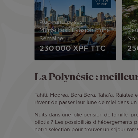
OFFRE DE
SÉJOUR
Auckland et ses
Merveilles : Évasion d’une
Deu
Semaine
Nor
230 000 XPF
TTC
25
La Polynésie : meilleu
Tahiti, Moorea, Bora Bora, Taha’a, Raiatea e
rêvent de passer leur lune de miel dans un 
Nuits dans une jolie pension de famille pr
pilotis ? Les possibilités d’hébergement
notre sélection pour trouver un séjour rom