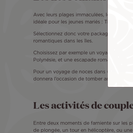
Avec leurs plages immaculées, leurs lagons 
idéale pour les jeunes mariés : Tikehau, Tah
Sélectionnez donc votre package lune de mi
romantiques dans les îles.
Choisissez par exemple un voyage à Tahiti 
Polynésie, et une escapade romantique à B
Pour un voyage de noces dans un décor sa
donnera l’occasion de tomber amoureux encor
Les activités de coupl
Entre deux moments de farniente sur les pl
de plongée, un tour en hélicoptère, ou une 