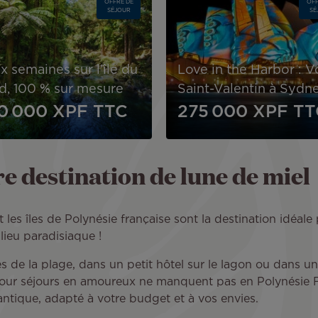
OFFRE DE
OFF
SÉJOUR
SÉ
x semaines sur l’île du
Love in the Harbor : V
d, 100 % sur mesure
Saint-Valentin à Sydn
0 000 XPF
TTC
275 000 XPF
TT
re destination de lune de miel
t les îles de Polynésie française sont la destination idéal
lieu paradisiaque !
ès de la plage, dans un petit hôtel sur le lagon ou dans u
s pour séjours en amoureux ne manquent pas en Polynésie
antique, adapté à votre budget et à vos envies.