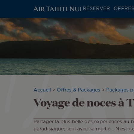
ATN:
RÉSERVER
OFFRES
Main
menu
Aller
Image
block
au
contenu
principal
Fil
Accueil
Offres & Packages
Packages p
Voyage de noces à T
d'Ariane
Partager la plus belle des expériences au
paradisiaque, seul avec sa moitié… N’est-ce