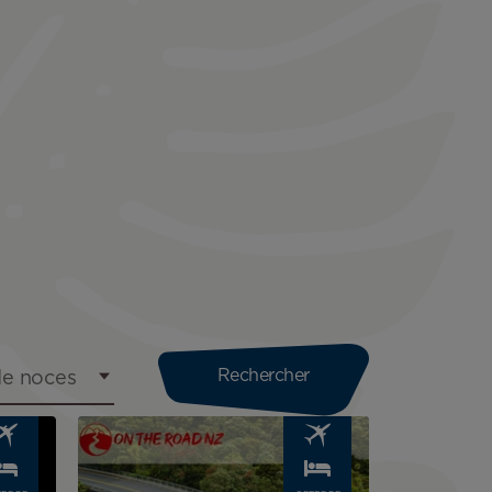
e noces
Image