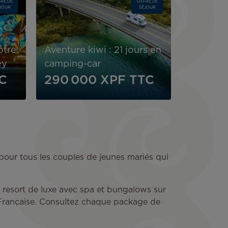
RE DE
OFFRE DE
JOUR
SÉJOUR
otre
Aventure kiwi : 21 jours en
ey
camping-car
C
290 000 XPF
TTC
e pour tous les couples de jeunes mariés qui
n resort de luxe avec spa et bungalows sur
 Française. Consultez chaque package de