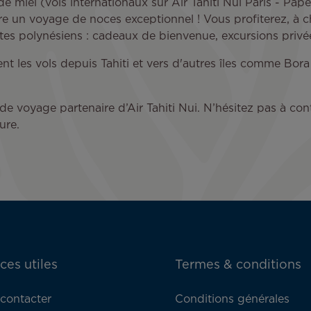
e miel (vols internationaux sur Air Tahiti Nui Paris - Pap
re un voyage de noces exceptionnel ! Vous profiterez, à 
tes polynésiens : cadeaux de bienvenue, excursions privée
nt les vols depuis Tahiti et vers d'autres îles comme B
e voyage partenaire d’Air Tahiti Nui. N’hésitez pas à co
sure.
ces utiles
Termes & conditions
contacter
Conditions générales