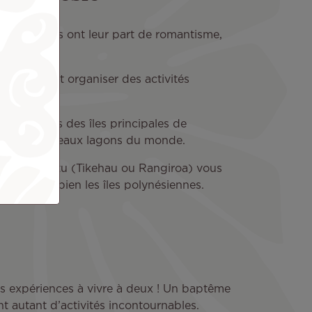
polynésiennes ont leur part de romantisme,
sie !
re image et organiser des activités
es paysages des îles principales de
un des plus beaux lagons du monde.
 des Tuamotu (Tikehau ou Rangiroa) vous
érisent si bien les îles polynésiennes.
es expériences à vivre à deux ! Un baptême
t autant d’activités incontournables.