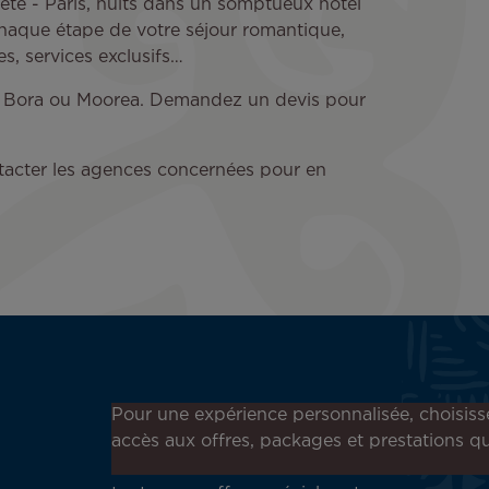
eete - Paris, nuits dans un somptueux hôtel
chaque étape de votre séjour romantique,
s, services exclusifs…
ora Bora ou Moorea. Demandez un devis pour
ntacter les agences concernées pour en
Inscrivez-vous à notre
Pour une expérience personnalisée, choisiss
newsletter !
accès aux offres, packages et prestations qu
Recevez en avant-première