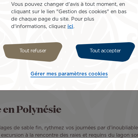
Vous pouvez changer d'avis à tout moment, en
cliquant sur le lien "Gestion des cookies" en bas
lumineux et leur biodiversité préservée, toutes les îles 
de chaque page du site. Pour plus
iti, Bora Bora, Moorea… les plus belles îles sont en Polyné
d'informations, cliquez
ici
.
el selon vos envies, pour vivre un voyage de noces à vot
Tout refuser
Tout accepter
et Moorea pour vous émerveiller de l’incroyable variété d
ora Bora pour vivre une lune de miel idyllique face à l’
Gérer mes paramètres cookies
uvage et unique, un séjour à Huahine ou dans l’archipel
e une fois, dans la simplicité et l’authenticité qui caract
e en Polynésie
ages de sable fin, rythmez vos journées par d’inoubliabl
excursion à la rencontre des raies et requins du lagon son