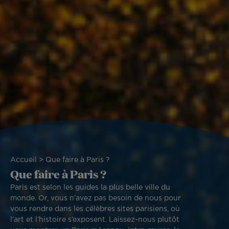
Fil
Accueil
Que faire à Paris ?
Que faire à Paris ?
d'Ariane
Paris est selon les guides la plus belle ville du
monde. Or, vous n’avez pas besoin de nous pour
vous rendre dans les célèbres sites parisiens, où
l’art et l’histoire s’exposent. Laissez-nous plutôt