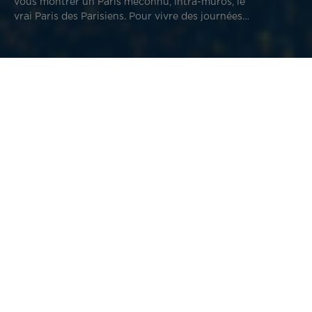
vous montrer un Paris méconnu, intra-muros, le
vrai Paris des Parisiens. Pour vivre des journées
inédites, comme si la capitale n’avait pas de
secret pour vous.
Le Paris des guides touristiques
Paris n’est pas « que » la capitale de la France et le centre
administratif et institutionnel du pays. Ville universitaire
depuis le XIIe siècle, elle est considérée dès le XIXe siècle
comme la capitale des arts et des plaisirs. Les parcs, palais
et musées qui en jalonnent la visite sont là pour le
prouver.
Le grand Paris, c’est le Louvre, le Château de Versailles,
l’Arc de Triomphe. C’est grimper à la tour Eiffel, vous
rendre au Sacré Cœur ou à l'Assemblée Nationale, flâner le
long de la Seine des bouquinistes… Car Paris, c’est la Seine
avant tout. Plus de 30 ponts l’enjambent. Le plus beau est