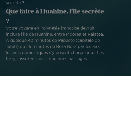
secrète ?
Que faire à Huahine, l’île secrète
?
Votre voyage en Polynésie française devrait
inclure l’île de Huahine, entre Moorea et Raiatea.
A quelque 40 minutes de Papeete (capitale de
Tahiti) ou 25 minutes de Bora Bora par les airs,
les vols domestiques s’y posent chaque jour. Les
ferrys assurent aussi quelques passages
mensuels vers cette île si particulière.
D’ailleurs, la plus belle arrivée sur Huahine, ancien volcan
aux courbures si féminines, est par la passe Avapehi, face à
la ville de Fare. Alors, que faire à Huahine ? Suivez nos
conseils de voyage !